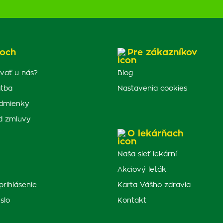
och
Pre zákazníkov
vať u nás?
Blog
atba
Nastavenia cookies
dmienky
d zmluvy
O lekárňach
Naša sieť lekární
Akciový leták
prihlásenie
Karta Vášho zdravia
slo
Kontakt