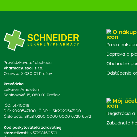
O nákup
Prečo nakupo
Doprava a pl
Prevádzkovateľ obchodu
Obchodné po
Pharmacy, spol. s r.o.
Odstúpenie o
Oravská 2, 080 01 Prešov
Prevádzka
Lekáreň Amuletum
Sabinovská 15, 080 01 Prešov
Môj účet
IČO: 31710018
DIČ: 2020547100, IČ DPH: SK2020547100
Registrácia a 
Číslo účtu: SK28 0200 0000 0000 6720 6572
Zabudnuté he
Kód poskytovateľa zdravotnej
starostlivosti
:
N57298160301