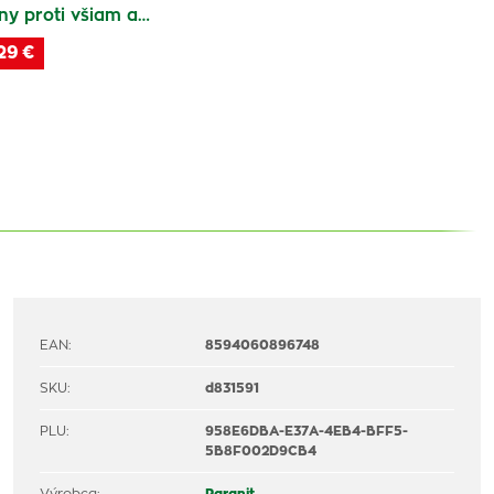
y proti všiam a…
29 €
EAN:
8594060896748
SKU:
d831591
PLU:
958E6DBA-E37A-4EB4-BFF5-
5B8F002D9CB4