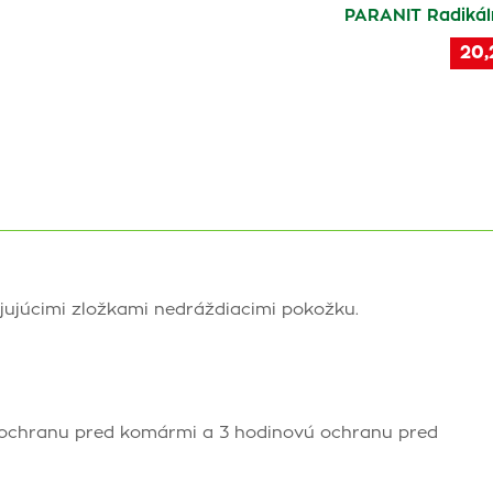
PARANIT Radikáln
20,
jujúcimi zložkami nedráždiacimi pokožku.
ú ochranu pred komármi a 3 hodinovú ochranu pred