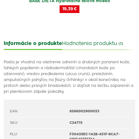
BABÉ DIEŤA Hydratačné telové mlieko
19,39 €
Informácie o produkte
Hodnotenia produktu
(1)
Pasta je vhodná na ošetrenie odrenín a drobných poranení kože,
ľahkých popálenín a rádiodermatitíd (chorobách kože po
ožarovaní), vredov predkolenia (ulcus cruris), preležanín,
amputačných pahýľov, na fisúry (trhlinky) v okolí konečníka, na
prstoch alebo prsných bradavkách. U dojčiat na liečbu zaparenín a
pri plienkovom zápale pokožky.
EAN:
8586002900033
SKU:
C24715
PLU:
F30429EC-142B-451F-8CA7-