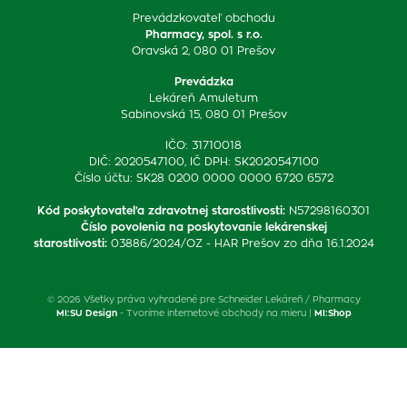
Prevádzkovateľ obchodu
Pharmacy, spol. s r.o.
Oravská 2, 080 01 Prešov
Prevádzka
Lekáreň Amuletum
Sabinovská 15, 080 01 Prešov
IČO: 31710018
DIČ: 2020547100, IČ DPH: SK2020547100
Číslo účtu: SK28 0200 0000 0000 6720 6572
Kód poskytovateľa zdravotnej starostlivosti
:
N57298160301
Číslo povolenia na poskytovanie lekárenskej
starostlivosti
:
03886/2024/OZ - HAR Prešov zo dňa 16.1.2024
© 2026 Všetky práva vyhradené pre Schneider Lekáreň / Pharmacy
MI:SU Design
- Tvoríme internetové obchody na mieru |
MI:Shop