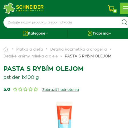
0
Kategórie
Trápi ma
Matka a dieťa
Detská kozmetika a drogéria
Detské krémy, mlieka a oleje
PASTA S RYBÍM OLEJOM
PASTA S RYBÍM OLEJOM
pst der 1x100 g
5.0
Zobraziť hodnotenia