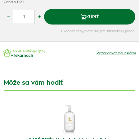
Cena s DPH
–
+
KÚPIŤ
Uvedené ceny platia iba pre internetový predaj
Tovar dostupný aj
Rezervovať na lekárni
v lekárňach
Môže sa vám hodiť