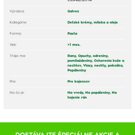
C91F4E7E1714
Výrobca:
Galvex
Kategórie:
Detské krémy, mlieka a oleje
Forma:
Pasta
Vek:
>1 mes.
Trápi ma:
Rany,
Opuchy, odreniny,
pomliaždeniny,
Ochorenia kože a
nechtov,
Vlasy, nechty, pokožka,
Popáleniny
Pre:
Pre kojencov
Na čo je:
Na vredy,
Na popáleniny,
Na
hojenie rán