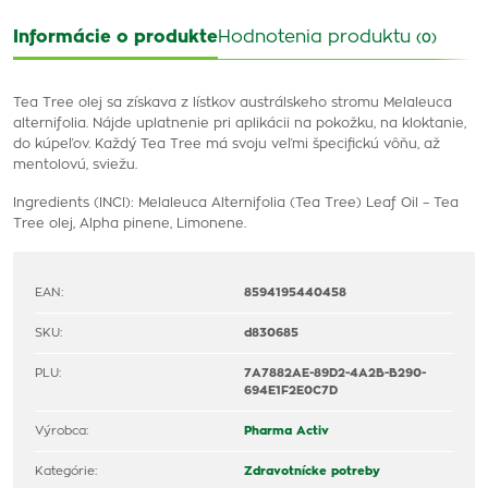
Informácie o produkte
Hodnotenia produktu
(0)
Tea Tree olej sa získava z lístkov austrálskeho stromu Melaleuca
alternifolia. Nájde uplatnenie pri aplikácii na pokožku, na kloktanie,
do kúpeľov. Každý Tea Tree má svoju veľmi špecifickú vôňu, až
mentolovú, sviežu.
Ingredients (INCI): Melaleuca Alternifolia (Tea Tree) Leaf Oil – Tea
Tree olej, Alpha pinene, Limonene.
EAN:
8594195440458
SKU:
d830685
PLU:
7A7882AE-89D2-4A2B-B290-
694E1F2E0C7D
Výrobca:
Pharma Activ
Kategórie:
Zdravotnícke potreby