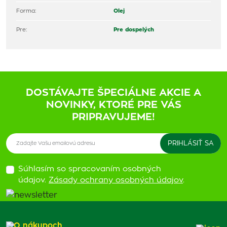
Forma:
Olej
Pre:
Pre dospelých
DOSTÁVAJTE ŠPECIÁLNE AKCIE A
NOVINKY, KTORÉ PRE VÁS
PRIPRAVUJEME!
Súhlasím so spracovaním osobných
údajov.
Zásady ochrany osobných údajov
.
O nákupoch