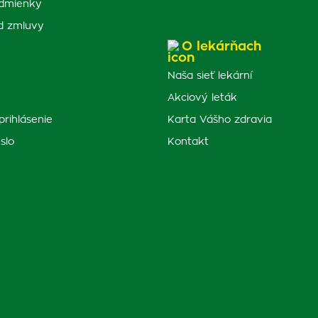
dmienky
d zmluvy
O lekárňach
Naša sieť lekární
Akciový leták
prihlásenie
Karta Vášho zdravia
slo
Kontakt