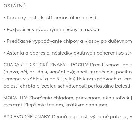
OSTATNÉ:
• Poruchy rastu kostí, periostálne bolesti.
• Fosfatúrie s výdatným mliečnym močom.
• Predčasné vypadávanie chlpov a vlasov po duševnom 
• Asténia a depresia, následky akútnych ochorení so str
CHARAKTERISTICKÉ ZNAKY – POCITY: Precitlivenosť na zm
(hlava, oči, hrudník, končatiny); pocit mravčenia; pocit n
temene, v záhlaví a na šiji; silný tlak na spánkoch a tem
bolesti chrbta a bedier, schvátenosť; periostálne bolesti
MODALITY: Zhoršenie chladom, prievanom, akoukoľvek 
excesmi. Zlepšenie teplom, krátkym spánkom.
SPRIEVODNÉ ZNAKY: Denná ospalosť, výdatné potenie, v