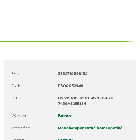
EAN:
3352710568132
SKU:
ES00032946
PLU:
05395B1B-C9D1-4B76-8ABC-
7456A32EE184
Výrobca:
Boiron
Kategórie:
Monokomponentné homeopatiká