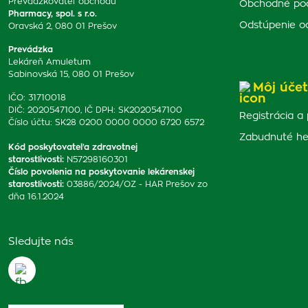
Prevádzkovateľ obchodu
Obchodné po
Pharmacy, spol. s r.o.
Odstúpenie o
Oravská 2, 080 01 Prešov
Prevádzka
Lekáreň Amuletum
Sabinovská 15, 080 01 Prešov
Môj účet
IČO: 31710018
DIČ: 2020547100, IČ DPH: SK2020547100
Registrácia a 
Číslo účtu: SK28 0200 0000 0000 6720 6572
Zabudnuté he
Kód poskytovateľa zdravotnej
starostlivosti
:
N57298160301
Číslo povolenia na poskytovanie lekárenskej
starostlivosti
:
03886/2024/OZ - HAR Prešov zo
dňa 16.1.2024
Sledujte nás