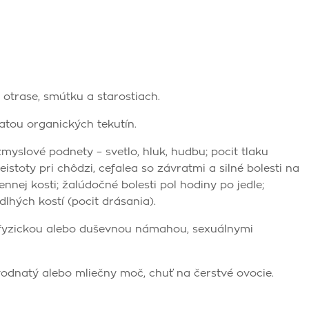
otrase, smútku a starostiach.
atou organických tekutín.
yslové podnety – svetlo, hluk, hudbu; pocit tlaku
eistoty pri chôdzi, cefalea so závratmi a silné bolesti na
ennej kosti; žalúdočné bolesti pol hodiny po jedle;
 dlhých kostí (pocit drásania).
fyzickou alebo duševnou námahou, sexuálnymi
odnatý alebo mliečny moč, chuť na čerstvé ovocie.