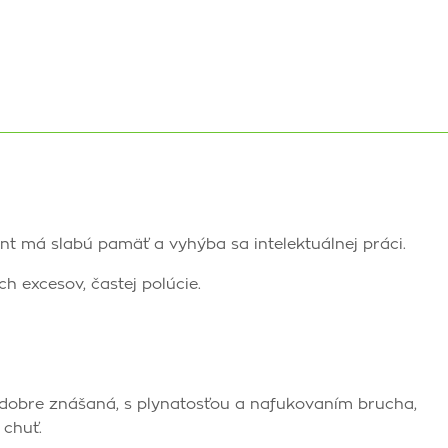
nt má slabú pamäť a vyhýba sa intelektuálnej práci.
h excesov, častej polúcie.
 dobre znášaná, s plynatosťou a nafukovaním brucha,
 chuť.