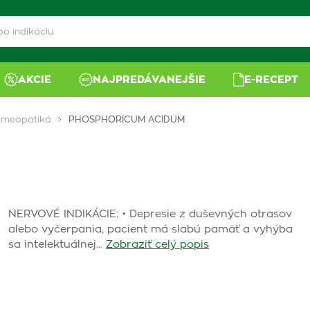
AKCIE
NAJPREDÁVANEJŠIE
E-RECEPT
meopatiká
PHOSPHORICUM ACIDUM
NERVOVÉ INDIKÁCIE: • Depresie z duševných otrasov
alebo vyčerpania, pacient má slabú pamäť a vyhýba
sa intelektuálnej…
Zobraziť celý popis