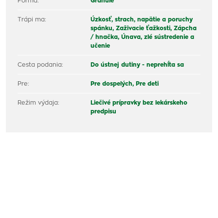
Forma:
Granule
Trápi ma:
Úzkosť, strach, napätie a poruchy
spánku,
Zaživacie ťažkosti,
Zápcha
/ hnačka,
Únava, zlé sústredenie a
učenie
Cesta podania:
Do ústnej dutiny - neprehĺta sa
Pre:
Pre dospelých,
Pre deti
Režim výdaja:
Liečivé prípravky bez lekárskeho
predpisu