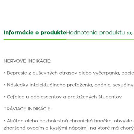
Informácie o produkte
Hodnotenia produktu
(0)
NERVOVÉ INDIKÁCIE:
• Depresie z duševných otrasov alebo vyčerpania, pacie
• Následky intelektuálneho preťaženia, onánie, sexuálnyc
• Cefalea u adolescentov a preťažených študentov.
TRÁVIACE INDIKÁCIE:
• Akútna alebo bezbolestná chronická hnačka, obvykle
zhoršená ovocím a kyslými nápojmi, na ktoré má chorý