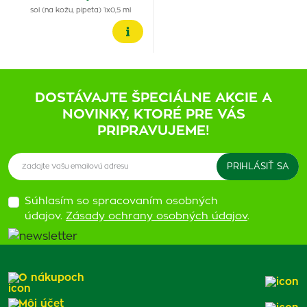
sol (na kožu, pipeta) 1x0,5 ml
DOSTÁVAJTE ŠPECIÁLNE AKCIE A
NOVINKY, KTORÉ PRE VÁS
PRIPRAVUJEME!
Súhlasím so spracovaním osobných
údajov.
Zásady ochrany osobných údajov
.
O nákupoch
Môj účet