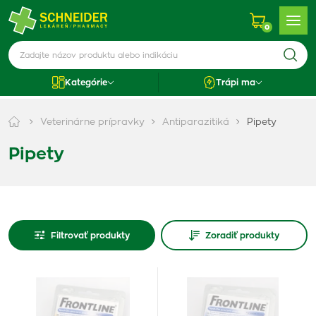
0
Kategórie
Trápi ma
Veterinárne prípravky
Antiparazitiká
Pipety
Pipety
Filtrovať produkty
Zoradiť produkty