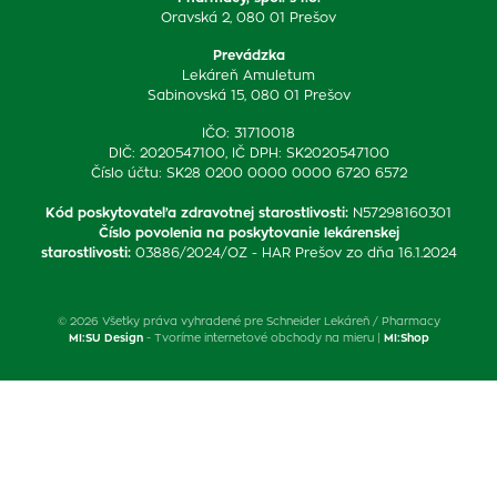
Oravská 2, 080 01 Prešov
Prevádzka
Lekáreň Amuletum
Sabinovská 15, 080 01 Prešov
IČO: 31710018
DIČ: 2020547100, IČ DPH: SK2020547100
Číslo účtu: SK28 0200 0000 0000 6720 6572
Kód poskytovateľa zdravotnej starostlivosti
:
N57298160301
Číslo povolenia na poskytovanie lekárenskej
starostlivosti
:
03886/2024/OZ - HAR Prešov zo dňa 16.1.2024
© 2026 Všetky práva vyhradené pre Schneider Lekáreň / Pharmacy
MI:SU Design
- Tvoríme internetové obchody na mieru |
MI:Shop