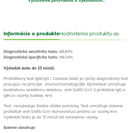
Vystavenie potvrdenia o vykonanom…
Informácie o produkte
Hodnotenia produktu
(0)
Diagnostická senzitivita testu:
88,89%
Diagnostická špecificita testu:
98,04%
Výsledok testu do 15 minút.
Protilátkový test IgM/IgG ( Coloidal Gold) je rýchly diagnostický test
pracujúci na princípe imunochromatografie. Rýchlotest umožňuje
kvalitatívnu selektívnu detekciu anti-SARS-CoV-2 protilátok IgG a
IgM zo vzorky ľudskej krvi.
Test nevyžaduje žiadne ďalšie pomôcky. Test umožňuje zistenie
protilátok anit-SARS-CoV (koronavírus) priamo zo vzorky krvi.
Výsledok testu je do 15 minút od nanesenia vzorky.
Balenie obsahuje: