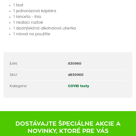
1 test
1 jednorázová kapilára
1 lanceta - ihla
1 riediaci roztok
1 dezinfekčná alkoholová utierka
1 návod na použitie
EAN:
830960
SKU:
d830960
Kategórie:
COVID testy
DOSTÁVAJTE ŠPECIÁLNE AKCIE A
NOVINKY, KTORÉ PRE VÁS