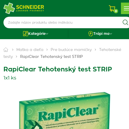
0
Kategórie
Trápi ma
Matka a dieťa
Pre budúce mamičky
Tehotenské
testy
RapiClear Tehotenský test STRIP
RapiClear Tehotenský test STRIP
1x1 ks