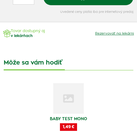
Uvedené ceny platia iba pre internetový predaj
Tovar dostupný aj
Rezervovať na lekárni
v lekárňach
Môže sa vám hodiť
BABY TEST MONO
1,49 €