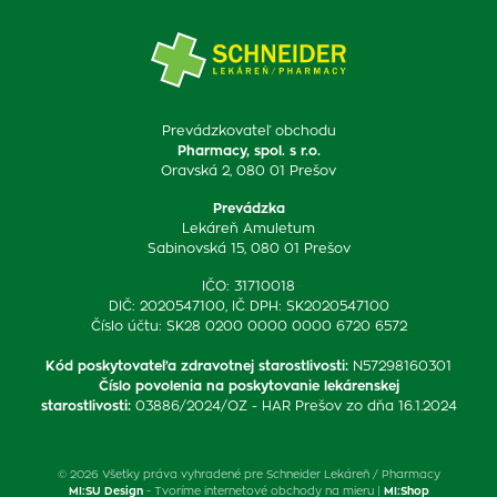
Prevádzkovateľ obchodu
Pharmacy, spol. s r.o.
Oravská 2, 080 01 Prešov
Prevádzka
Lekáreň Amuletum
Sabinovská 15, 080 01 Prešov
IČO: 31710018
DIČ: 2020547100, IČ DPH: SK2020547100
Číslo účtu: SK28 0200 0000 0000 6720 6572
Kód poskytovateľa zdravotnej starostlivosti
:
N57298160301
Číslo povolenia na poskytovanie lekárenskej
starostlivosti
:
03886/2024/OZ - HAR Prešov zo dňa 16.1.2024
© 2026 Všetky práva vyhradené pre Schneider Lekáreň / Pharmacy
MI:SU Design
- Tvoríme internetové obchody na mieru |
MI:Shop