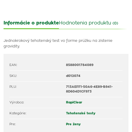
Informácie o produkte
Hodnotenia produktu
(0)
Jednokrokový tehotenský test vo forme prúžku na zistenie
gravidity.
EAN:
8588001784089
SKU:
d012074
PLU:
713AEFF1-50A6-4E89-B941-
8D604D1CF973
Výrobca:
RapiClear
Kategórie:
Tehotenské testy
Pre:
Pre ženy