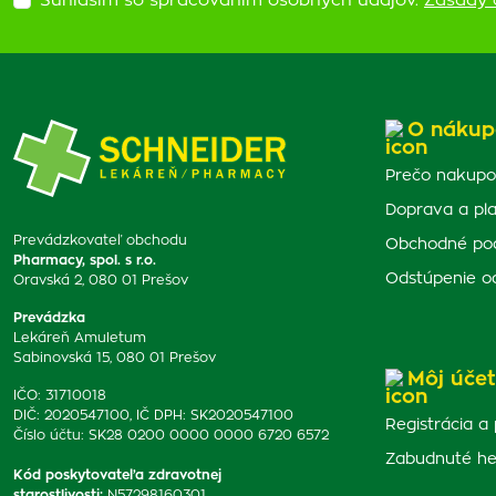
Súhlasím so spracovaním osobných údajov.
Zásady 
O nákup
Prečo nakupo
Doprava a pl
Prevádzkovateľ obchodu
Obchodné po
Pharmacy, spol. s r.o.
Odstúpenie o
Oravská 2, 080 01 Prešov
Prevádzka
Lekáreň Amuletum
Sabinovská 15, 080 01 Prešov
Môj účet
IČO: 31710018
DIČ: 2020547100, IČ DPH: SK2020547100
Registrácia a 
Číslo účtu: SK28 0200 0000 0000 6720 6572
Zabudnuté he
Kód poskytovateľa zdravotnej
starostlivosti
:
N57298160301