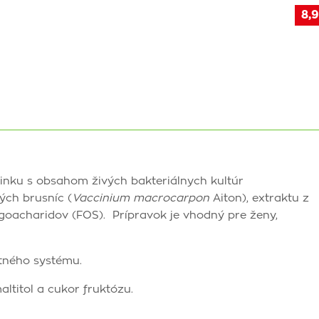
8,9
inku s obsahom živých bakteriálnych kultúr
ých brusníc (
Vaccinium macrocarpon
Aiton), extraktu z
ligoacharidov (FOS). Prípravok je vhodný pre ženy,
tného systému.
altitol a cukor fruktózu.