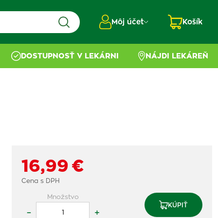
Môj účet
Košík
DOSTUPNOSŤ V LEKÁRNI
NÁJDI LEKÁREŇ
16,99 €
Cena s DPH
Množstvo
KÚPIŤ
–
+