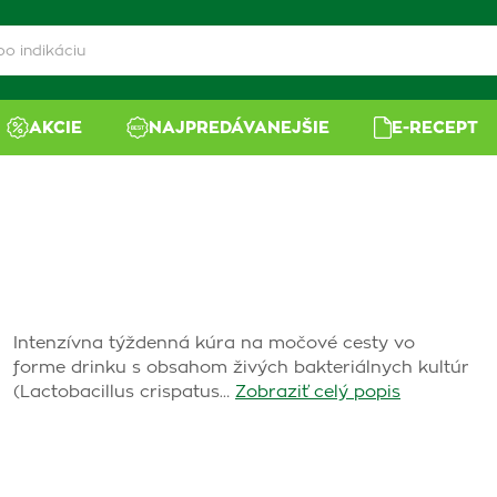
AKCIE
NAJPREDÁVANEJŠIE
E-RECEPT
Intenzívna týždenná kúra na močové cesty vo
forme drinku s obsahom živých bakteriálnych kultúr
(Lactobacillus crispatus…
Zobraziť celý popis