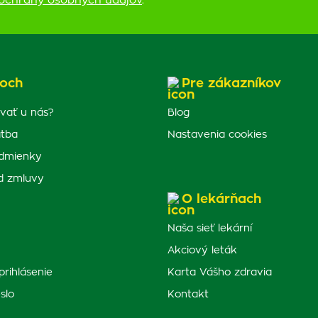
ochrany osobných údajov
.
och
Pre zákazníkov
vať u nás?
Blog
atba
Nastavenia cookies
dmienky
d zmluvy
O lekárňach
Naša sieť lekární
Akciový leták
prihlásenie
Karta Vášho zdravia
slo
Kontakt