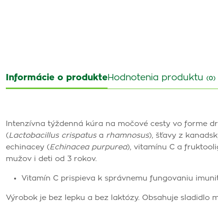
Informácie o produkte
Hodnotenia produktu
(0)
Intenzívna týždenná kúra na močové cesty vo forme dr
(
Lactobacillus crispatus
a
rhamnosus
), šťavy z kanadsk
echinacey (
Echinacea purpurea
), vitamínu C a fruktoo
mužov i deti od 3 rokov.
Vitamín C prispieva k správ­nemu fungovaniu imuni
Výrobok je bez lepku a bez laktózy. Obsahuje sladidlo m