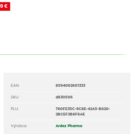
9 €
EAN:
8594062601333
SKU:
d830506
PLU:
760FE35C-9C8E-42A5-B620-
2BCEF2B6F8AE
Výrobca:
Ardez Pharma