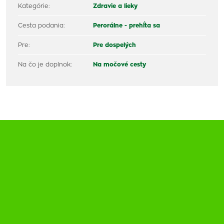
Kategórie:
Zdravie a lieky
Cesta podania:
Perorálne - prehĺta sa
Pre:
Pre dospelých
Na čo je doplnok:
Na močové cesty