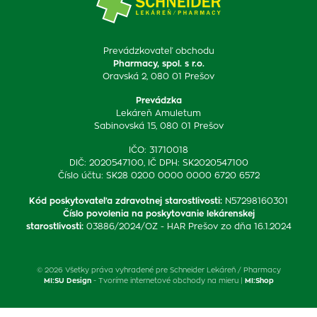
Prevádzkovateľ obchodu
Pharmacy, spol. s r.o.
Oravská 2, 080 01 Prešov
Prevádzka
Lekáreň Amuletum
Sabinovská 15, 080 01 Prešov
IČO: 31710018
DIČ: 2020547100, IČ DPH: SK2020547100
Číslo účtu: SK28 0200 0000 0000 6720 6572
Kód poskytovateľa zdravotnej starostlivosti
:
N57298160301
Číslo povolenia na poskytovanie lekárenskej
starostlivosti
:
03886/2024/OZ - HAR Prešov zo dňa 16.1.2024
© 2026 Všetky práva vyhradené pre Schneider Lekáreň / Pharmacy
MI:SU Design
- Tvoríme internetové obchody na mieru |
MI:Shop