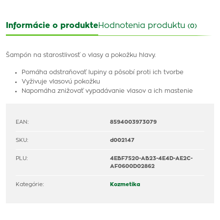
Informácie o produkte
Hodnotenia produktu
(0)
Šampón na starostlivosť o vlasy a pokožku hlavy.
Pomáha odstraňovať lupiny a pôsobí proti ich tvorbe
Vyživuje vlasovú pokožku
Napomáha znižovať vypadávanie vlasov a ich mastenie
EAN:
8594003973079
SKU:
d002147
PLU:
4EBF7520-AB23-4E4D-AE2C-
AF0600D02862
Kategórie:
Kozmetika