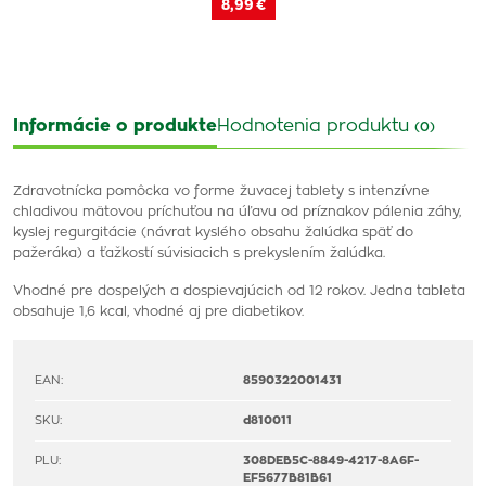
8,99 €
Informácie o produkte
Hodnotenia produktu
(0)
Zdravotnícka pomôcka vo forme žuvacej tablety s intenzívne
chladivou mätovou príchuťou na úľavu od príznakov pálenia záhy,
kyslej regurgitácie (návrat kyslého obsahu žalúdka späť do
pažeráka) a ťažkostí súvisiacich s prekyslením žalúdka.
Vhodné pre dospelých a dospievajúcich od 12 rokov. Jedna tableta
obsahuje 1,6 kcal, vhodné aj pre diabetikov.
EAN:
8590322001431
SKU:
d810011
PLU:
308DEB5C-8849-4217-8A6F-
EF5677B81B61