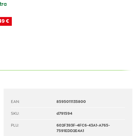
tra
49 €
EAN:
8595011135800
SKU:
d791594
PLU:
602F393F-4FC6-43A1-A765-
7591EDD2E4A1