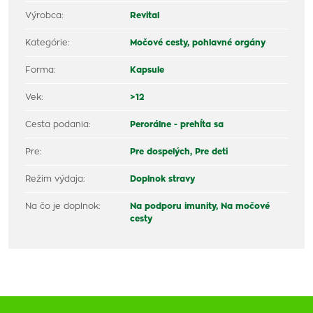
Výrobca:
Revital
Kategórie:
Močové cesty, pohlavné orgány
Forma:
Kapsule
Vek:
>12
Cesta podania:
Perorálne - prehĺta sa
Pre:
Pre dospelých,
Pre deti
Režim výdaja:
Doplnok stravy
Na čo je doplnok:
Na podporu imunity,
Na močové
cesty