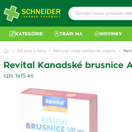
KATEGÓRIE
TRÁPI MA
NOVINKY
Zdravie a lieky
Močové cesty, pohlavné orgány
Revi
Revital Kanadské brusnice 
cps 1x15 ks