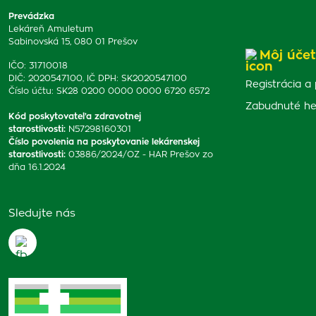
Prevádzka
Lekáreň Amuletum
Sabinovská 15, 080 01 Prešov
Môj účet
IČO: 31710018
DIČ: 2020547100, IČ DPH: SK2020547100
Registrácia a 
Číslo účtu: SK28 0200 0000 0000 6720 6572
Zabudnuté he
Kód poskytovateľa zdravotnej
starostlivosti
:
N57298160301
Číslo povolenia na poskytovanie lekárenskej
starostlivosti
:
03886/2024/OZ - HAR Prešov zo
dňa 16.1.2024
Sledujte nás