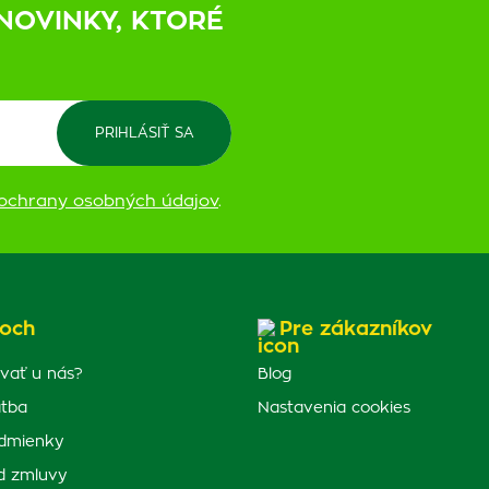
NOVINKY, KTORÉ
ochrany osobných údajov
.
och
Pre zákazníkov
vať u nás?
Blog
atba
Nastavenia cookies
dmienky
d zmluvy