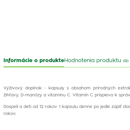
Informácie o produkte
Hodnotenia produktu
(0)
Výživový doplnok - kapsuly s obsahom prírodných extrak
žihľavy, D-manózy a vitamínu C. Vitamín C prispieva k spr
Dospelí a deti od 12 rokov 1 kapsulu denne po jedle zapiť d
rokov.