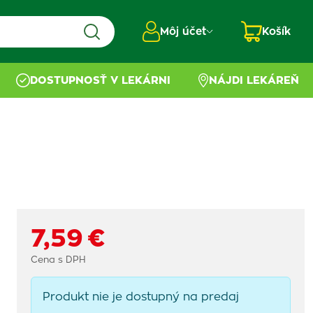
Môj účet
Košík
DOSTUPNOSŤ V LEKÁRNI
NÁJDI LEKÁREŇ
7,59 €
Cena s DPH
Produkt nie je dostupný na predaj