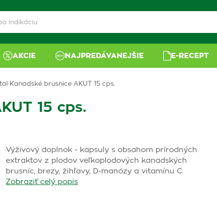
AKCIE
NAJPREDÁVANEJŠIE
E-RECEPT
tal Kanadské brusnice AKUT 15 cps.
AKUT 15 cps.
Výživový doplnok - kapsuly s obsahom prírodných
extraktov z plodov veľkoplodových kanadských
brusníc, brezy, žihľavy, D-manózy a vitamínu C.
Zobraziť celý popis