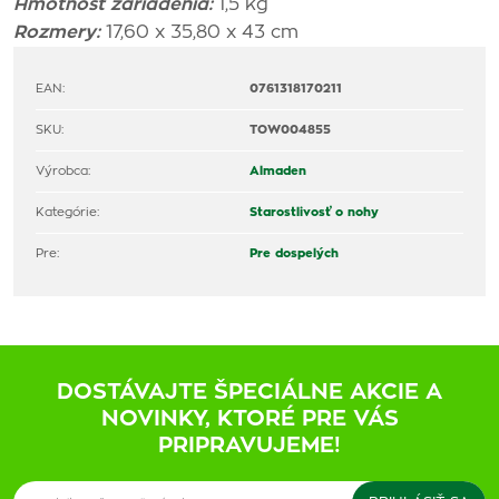
Hmotnosť zariadenia:
1,5 kg
Rozmery:
17,60 x 35,80 x 43 cm
EAN:
0761318170211
SKU:
TOW004855
Výrobca:
Almaden
Kategórie:
Starostlivosť o nohy
Pre:
Pre dospelých
DOSTÁVAJTE ŠPECIÁLNE AKCIE A
NOVINKY, KTORÉ PRE VÁS
PRIPRAVUJEME!