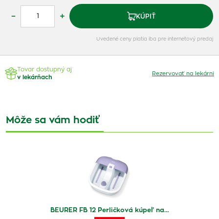
–
+
KÚPIŤ
Uvedené ceny platia iba pre internetový predaj
Tovar dostupný aj
Rezervovať na lekárni
v lekárňach
Môže sa vám hodiť
BEURER FB 12 Perličková kúpeľ na…