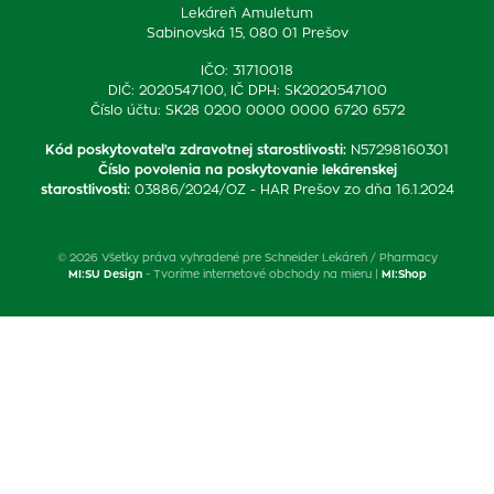
Lekáreň Amuletum
Sabinovská 15, 080 01 Prešov
IČO: 31710018
DIČ: 2020547100, IČ DPH: SK2020547100
Číslo účtu: SK28 0200 0000 0000 6720 6572
Kód poskytovateľa zdravotnej starostlivosti
:
N57298160301
Číslo povolenia na poskytovanie lekárenskej
starostlivosti
:
03886/2024/OZ - HAR Prešov zo dňa 16.1.2024
© 2026 Všetky práva vyhradené pre Schneider Lekáreň / Pharmacy
MI:SU Design
- Tvoríme internetové obchody na mieru |
MI:Shop