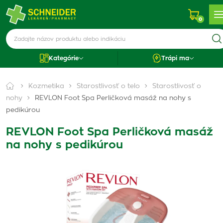
0
Kategórie
Trápi ma
Kozmetika
Starostlivosť o telo
Starostlivosť o
nohy
REVLON Foot Spa Perličková masáž na nohy s
pedikúrou
REVLON Foot Spa Perličková masáž
na nohy s pedikúrou