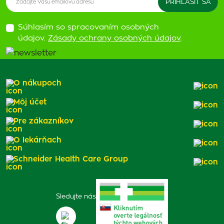
Súhlasím so spracovaním osobných
údajov.
Zásady ochrany osobných údajov
.
O nákupoch
Môj účet
Pre zákazníkov
O lekárňach
Schneider Health Care Group
Sledujte nás