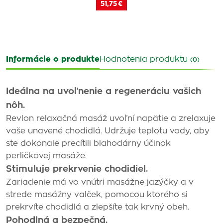
51,75 €
Informácie o produkte
Hodnotenia produktu
(0)
Ideálna na uvoľnenie a regeneráciu vašich
nôh.
Revlon relaxačná masáž uvoľní napätie a zrelaxuje
vaše unavené chodidlá. Udržuje teplotu vody, aby
ste dokonale precítili blahodárny účinok
perličkovej masáže.
Stimuluje prekrvenie chodidiel.
Zariadenie má vo vnútri masážne jazýčky a v
strede masážny valček, pomocou ktorého si
prekrvíte chodidlá a zlepšíte tak krvný obeh.
Pohodlná a bezpečná.