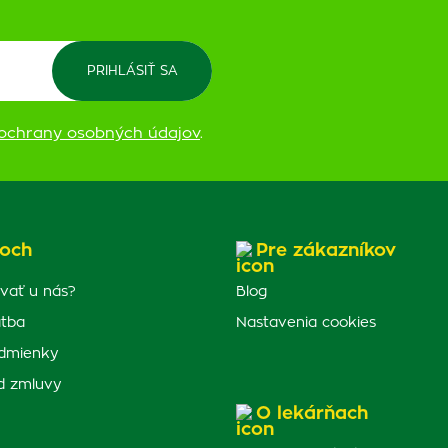
ochrany osobných údajov
.
och
Pre zákazníkov
vať u nás?
Blog
atba
Nastavenia cookies
dmienky
d zmluvy
O lekárňach