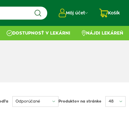
Môj účet
Košík
DOSTUPNOSŤ V LEKÁRNI
NÁJDI LEKÁREŇ
odľa
Produktov na stránke