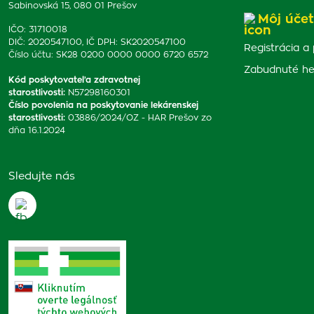
Sabinovská 15, 080 01 Prešov
Môj účet
IČO: 31710018
DIČ: 2020547100, IČ DPH: SK2020547100
Registrácia a 
Číslo účtu: SK28 0200 0000 0000 6720 6572
Zabudnuté he
Kód poskytovateľa zdravotnej
starostlivosti
:
N57298160301
Číslo povolenia na poskytovanie lekárenskej
starostlivosti
:
03886/2024/OZ - HAR Prešov zo
dňa 16.1.2024
Sledujte nás