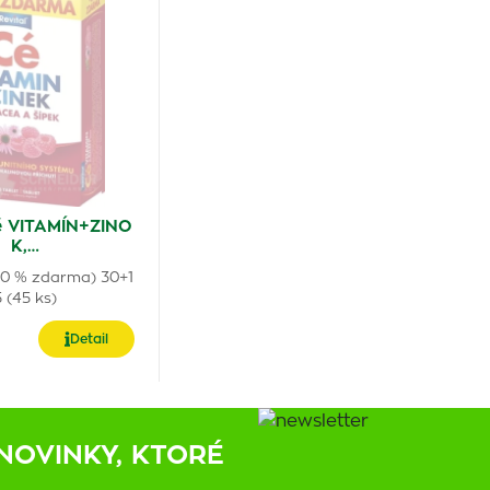
Cé VITAMÍN+ZINO
K,…
50 % zdarma) 30+1
 (45 ks)
Detail
NOVINKY, KTORÉ