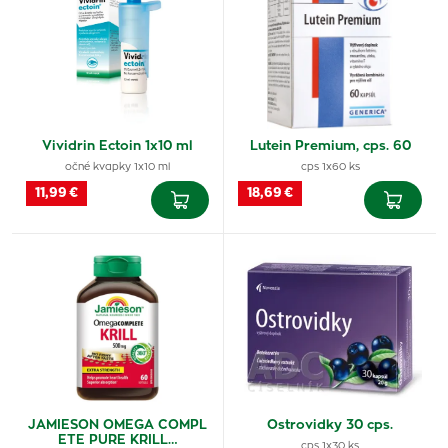
Vividrin Ectoin 1x10 ml
Lutein Premium, cps. 60
očné kvapky 1x10 ml
cps 1x60 ks
11,99 €
18,69 €
JAMIESON OMEGA COMPL
Ostrovidky 30 cps.
ETE PURE KRILL…
cps 1x30 ks