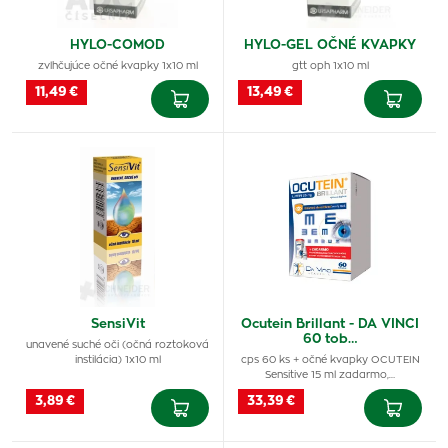
HYLO-COMOD
HYLO-GEL OČNÉ KVAPKY
zvlhčujúce očné kvapky 1x10 ml
gtt oph 1x10 ml
11,49 €
13,49 €
SensiVit
Ocutein Brillant - DA VINCI
60 tob…
unavené suché oči (očná roztoková
instilácia) 1x10 ml
cps 60 ks + očné kvapky OCUTEIN
Sensitive 15 ml zadarmo,…
3,89 €
33,39 €