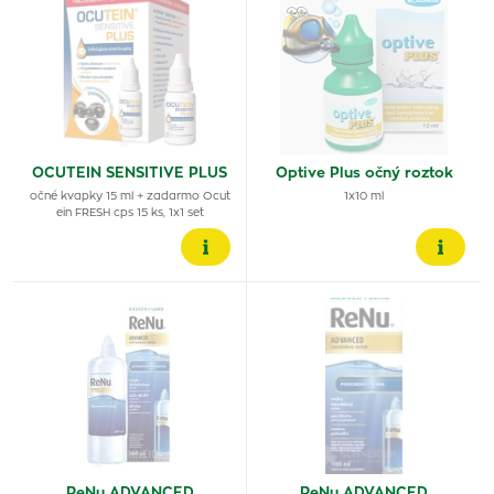
OCUTEIN SENSITIVE PLUS
Optive Plus očný roztok
očné kvapky 15 ml + zadarmo Ocut
1x10 ml
ein FRESH cps 15 ks, 1x1 set
ReNu ADVANCED
ReNu ADVANCED