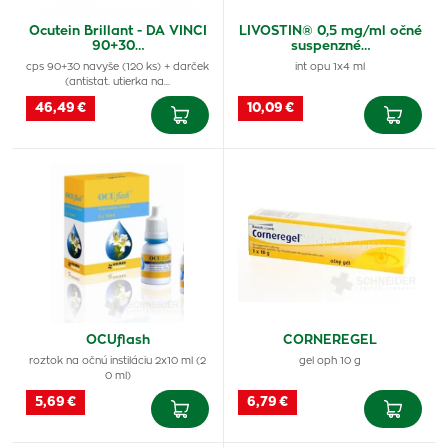
Ocutein Brillant - DA VINCI
LIVOSTIN® 0,5 mg/ml očné
90+30…
suspenzné…
cps 90+30 navyše (120 ks) + darček
int opu 1x4 ml
(antistat. utierka na…
46,49 €
10,09 €
OCUflash
CORNEREGEL
roztok na očnú instiláciu 2x10 ml (2
gel oph 10 g
0 ml)
5,69 €
6,79 €