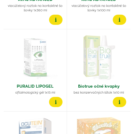
viacúčelový roztok na kontaktné šo
viacúčelový roztok na kontaktné šo
šovky 1x360 ml
šovky 1x100 ml
PURALID LIPOGEL
Biotrue očné kvapky
oftalmologický gél 1x15 ml
bez konzervačných látok 1x10 ml