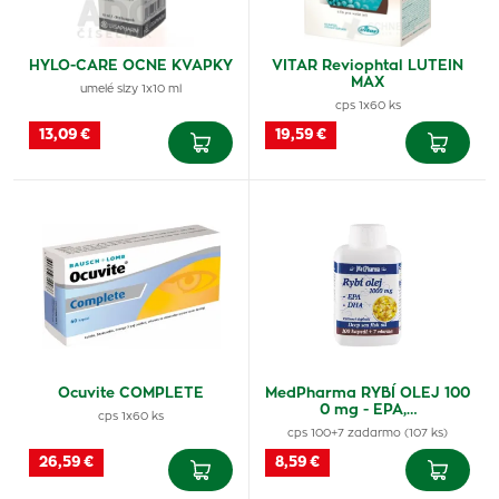
HYLO-CARE OCNE KVAPKY
VITAR Reviophtal LUTEIN
MAX
umelé slzy 1x10 ml
cps 1x60 ks
13,09 €
19,59 €
Ocuvite COMPLETE
MedPharma RYBÍ OLEJ 100
0 mg - EPA,…
cps 1x60 ks
cps 100+7 zadarmo (107 ks)
26,59 €
8,59 €