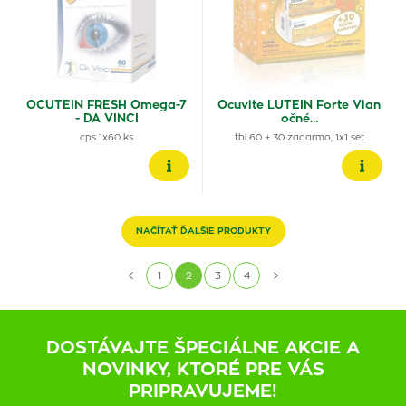
OCUTEIN FRESH Omega-7
Ocuvite LUTEIN Forte Vian
- DA VINCI
očné…
cps 1x60 ks
tbl 60 + 30 zadarmo, 1x1 set
NAČÍTAŤ ĎALŠIE PRODUKTY
1
2
3
4
DOSTÁVAJTE ŠPECIÁLNE AKCIE A
NOVINKY, KTORÉ PRE VÁS
PRIPRAVUJEME!