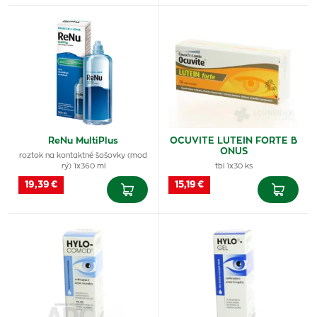
ReNu MultiPlus
OCUVITE LUTEIN FORTE B
ONUS
roztok na kontaktné šošovky (mod
rý) 1x360 ml
tbl 1x30 ks
19,39 €
15,19 €