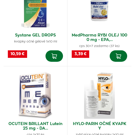
Systane GEL DROPS
MedPharma RYBI OLEJ 100
0 mg - EPA,…
kvapky očné gélové 1x10 ml
cps 30+7 zadarmo (37 ks)
10,59 €
3,39 €
OCUTEIN BRILLANT Luteín
HYLO-PARIN OČNÉ KVAPK
25 mg - DA…
Y
cps 1x30 ks
zvhčujúce očné kvapky 1x10 ml