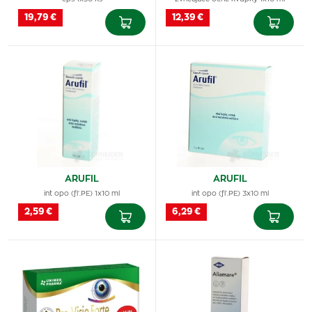
19,79 €
12,39 €
ARUFIL
ARUFIL
int opo (fľ.PE) 1x10 ml
int opo (fľ.PE) 3x10 ml
2,59 €
6,29 €