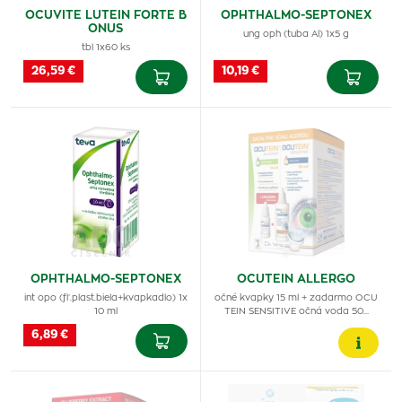
OCUVITE LUTEIN FORTE B
OPHTHALMO-SEPTONEX
ONUS
ung oph (tuba Al) 1x5 g
tbl 1x60 ks
26,59 €
10,19 €
OPHTHALMO-SEPTONEX
OCUTEIN ALLERGO
int opo (fľ.plast.biela+kvapkadlo) 1x
očné kvapky 15 ml + zadarmo OCU
10 ml
TEIN SENSITIVE očná voda 50…
6,89 €