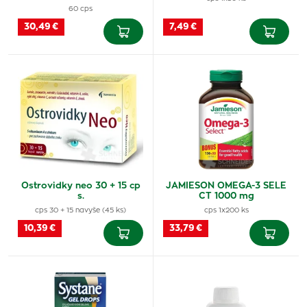
60 cps
30,49 €
7,49 €
Ostrovidky neo 30 + 15 cp
JAMIESON OMEGA-3 SELE
s.
CT 1000 mg
cps 30 + 15 navyše (45 ks)
cps 1x200 ks
10,39 €
33,79 €