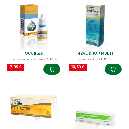
OCUflash
HYAL DROP MULTI
roztok na očnú instiláciu 1x10 ml
očná instilácia 1x10 ml
3,89 €
10,59 €