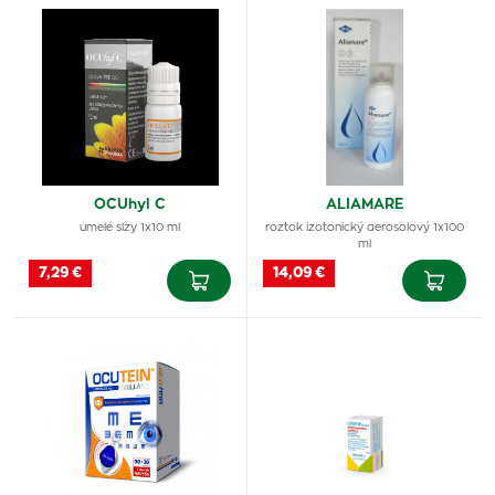
OCUhyl C
ALIAMARE
umelé slzy 1x10 ml
roztok izotonický aerosolový 1x100
ml
7,29 €
14,09 €