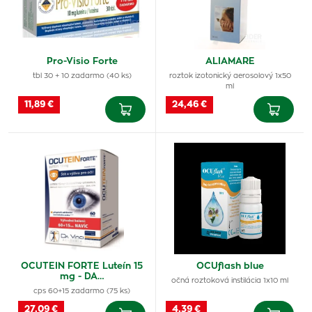
Pro-Visio Forte
ALIAMARE
tbl 30 + 10 zadarmo (40 ks)
roztok izotonický aerosolový 1x50
ml
11,89 €
24,46 €
OCUTEIN FORTE Luteín 15
OCUflash blue
mg - DA…
očná roztoková instilácia 1x10 ml
cps 60+15 zadarmo (75 ks)
27,09 €
4,39 €