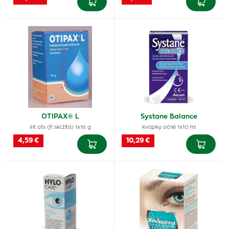
OTIPAX® L
Systane Balance
int ots (fľ.skl.žltá) 1x16 g
kvapky očné 1x10 ml
4,59 €
10,29 €