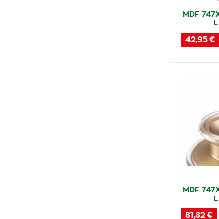
MDF 747
L
42,95 €
MDF 747
L
81,82 €