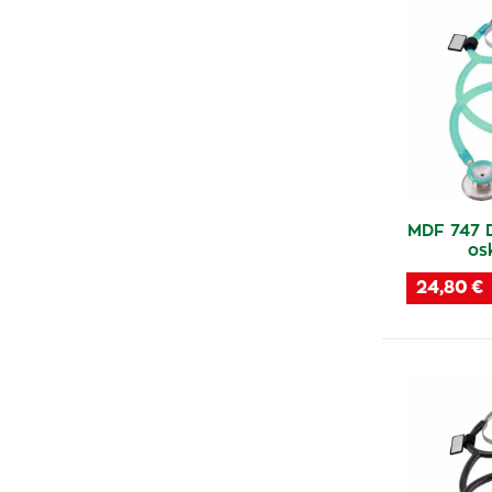
MDF 747 
os
24,80 €