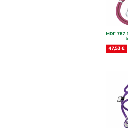
MDF 767 
t
47,53 €