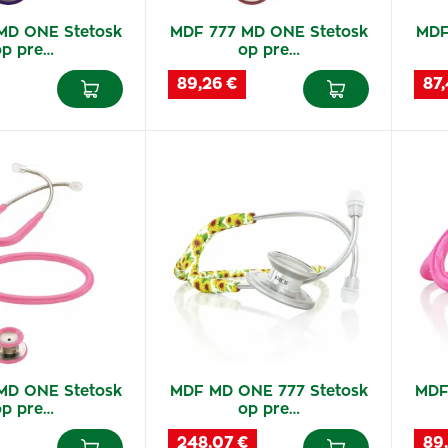
MD ONE Stetosk
MDF 777 MD ONE Stetosk
MDF
op pre…
op pre…
89,26 €
87,
MD ONE Stetosk
MDF MD ONE 777 Stetosk
MDF
op pre…
op pre…
248,07 €
89