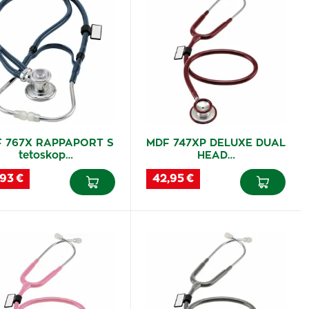
 767X RAPPAPORT S
MDF 747XP DELUXE DUAL
tetoskop…
HEAD…
,93 €
42,95 €