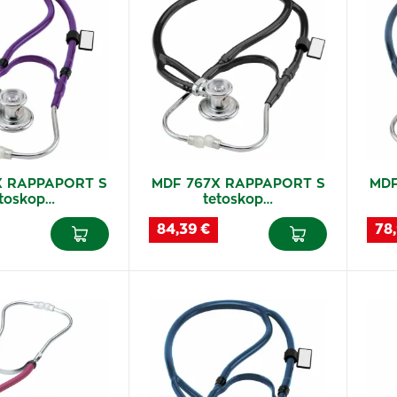
X RAPPAPORT S
MDF 767X RAPPAPORT S
MDF
etoskop…
tetoskop…
84,39 €
78