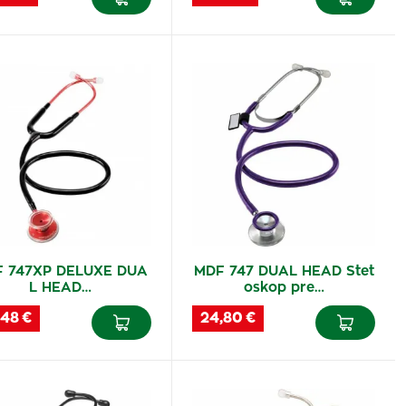
 747XP DELUXE DUA
MDF 747 DUAL HEAD Stet
L HEAD…
oskop pre…
,48 €
24,80 €