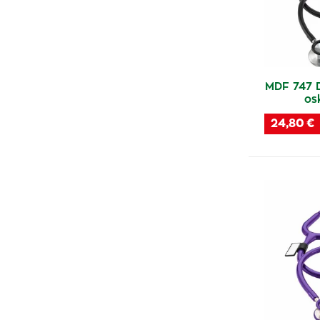
MDF 747 
os
24,80 €