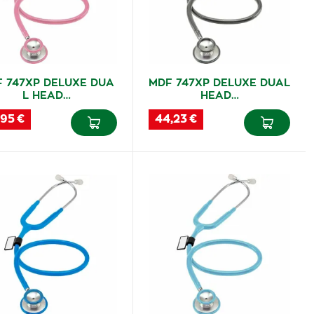
 747XP DELUXE DUA
MDF 747XP DELUXE DUAL
L HEAD…
HEAD…
,95 €
44,23 €