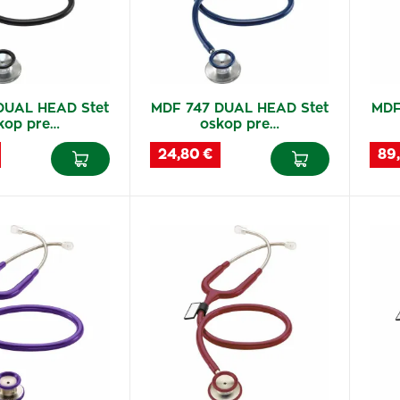
DUAL HEAD Stet
MDF 747 DUAL HEAD Stet
MDF
kop pre…
oskop pre…
24,80 €
89