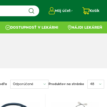
Môj účet
Košík
DOSTUPNOSŤ V LEKÁRNI
NÁJDI LEKÁREŇ
odľa
Produktov na stránke