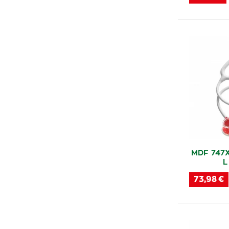
MDF 747
L
73,98 €