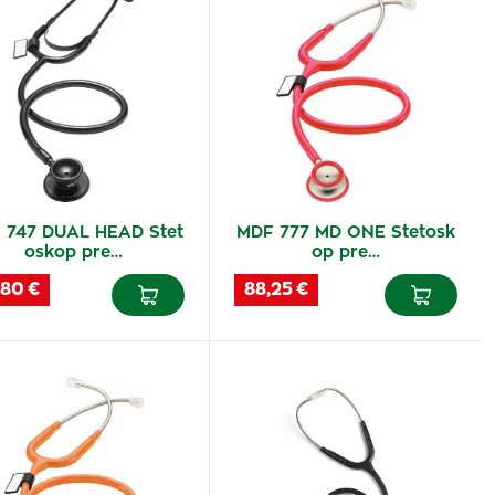
 747 DUAL HEAD Stet
MDF 777 MD ONE Stetosk
oskop pre…
op pre…
,80 €
88,25 €