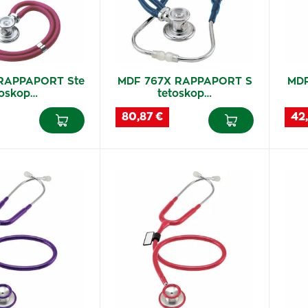
RAPPAPORT Ste
MDF 767X RAPPAPORT S
MDF
oskop…
tetoskop…
80,87 €
42