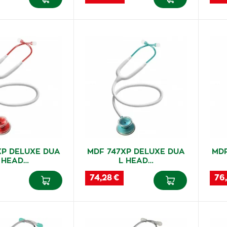
XP DELUXE DUA
MDF 747XP DELUXE DUA
MDF
 HEAD…
L HEAD…
74,28 €
76