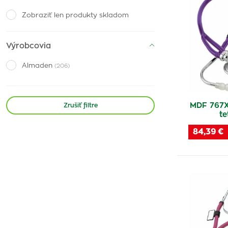
Zobraziť len produkty skladom
Výrobcovia
Almaden
(206)
MDF 767
Zrušiť filtre
t
84,39 €