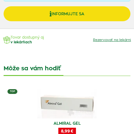
INFORMUJTE SA
Tovar dostupný aj
Rezervovať na lekárni
v lekárňach
Môže sa vám hodiť
TOP
ALMIRAL GEL
8,99 €