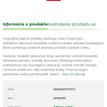
Informácie o produkte
Hodnotenia produktu
(0)
Originálne bylinné pastilky obsahujú zmes 5 bylinných
extraktov (skorocel, boswéllia, materina dúška, bazalka, eukalyptus),
ktoré pomáhajú zmierniť príznaky pri kašli a bolesti v krku.
Zloženie: Sladidlá: glukózový sirup, sacharóza; extrakt boswéllie
(Boswellia serrata), extrakt skorocelu (Plantago lanceolata),
eukalyptový olej (Eucalyptus globulus), mentol, extrakt bazalky
(Ocimum basilicum), olej materinej dúšky (Thymus zygis),
seleničitan sodný pentahydrát (selén).
Viac na adcc.sk
EAN:
8594059737571
SKU:
d790590