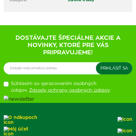
Kategórie:
Zdravie a lieky
DOSTÁVAJTE ŠPECIÁLNE AKCIE A
NOVINKY, KTORÉ PRE VÁS
PRIPRAVUJEME!
Súhlasím so spracovaním osobných
údajov.
Zásady ochrany osobných údajov
.
O nákupoch
Môj účet