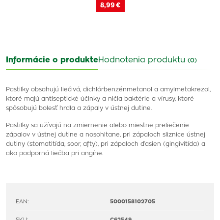
8,99 €
Informácie o produkte
Hodnotenia produktu
(0)
Pastilky obsahujú liečivá, dichlórbenzénmetanol a amylmetakrezol,
ktoré majú antiseptické účinky a ničia baktérie a vírusy, ktoré
spôsobujú bolesť hrdla a zápaly v ústnej dutine.
Pastilky sa užívajú na zmiernenie alebo miestne preliečenie
zápalov v ústnej dutine a nosohltane, pri zápaloch sliznice ústnej
dutiny (stomatitída, soor, afty), pri zápaloch ďasien (gingivitída) a
ako podporná liečba pri angíne.
EAN:
5000158102705
SKU:
C62549