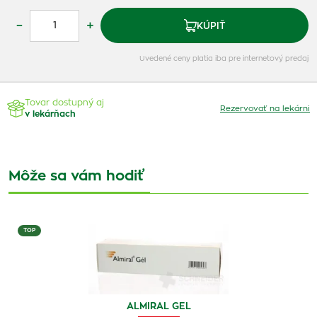
–
+
KÚPIŤ
Uvedené ceny platia iba pre internetový predaj
Tovar dostupný aj
Rezervovať na lekárni
v lekárňach
Môže sa vám hodiť
TOP
ALMIRAL GEL