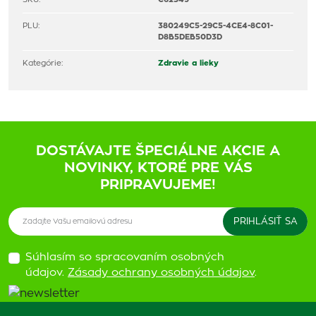
PLU:
380249C5-29C5-4CE4-8C01-
D8B5DEB50D3D
Kategórie:
Zdravie a lieky
DOSTÁVAJTE ŠPECIÁLNE AKCIE A
NOVINKY, KTORÉ PRE VÁS
PRIPRAVUJEME!
Súhlasím so spracovaním osobných
údajov.
Zásady ochrany osobných údajov
.