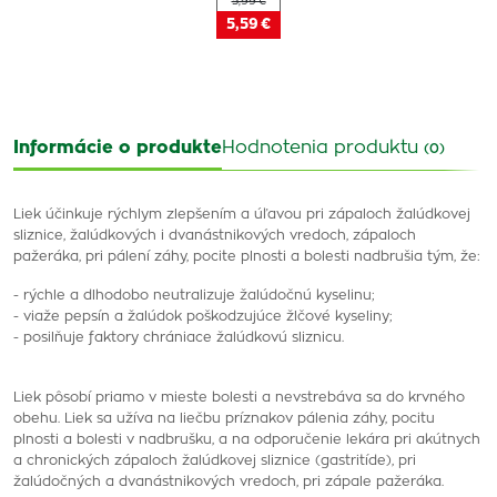
5,99 €
5,59 €
Informácie o produkte
Hodnotenia produktu
(0)
Liek účinkuje rýchlym zlepšením a úľavou pri zápaloch žalúdkovej
sliznice, žalúdkových i dvanástnikových vredoch, zápaloch
pažeráka, pri pálení záhy, pocite plnosti a bolesti nadbrušia tým, že:
- rýchle a dlhodobo neutralizuje žalúdočnú kyselinu;
- viaže pepsín a žalúdok poškodzujúce žlčové kyseliny;
- posilňuje faktory chrániace žalúdkovú sliznicu.
Liek pôsobí priamo v mieste bolesti a nevstrebáva sa do krvného
obehu. Liek sa užíva na liečbu príznakov pálenia záhy, pocitu
plnosti a bolesti v nadbrušku, a na odporučenie lekára pri akútnych
a chronických zápaloch žalúdkovej sliznice (gastritíde), pri
žalúdočných a dvanástnikových vredoch, pri zápale pažeráka.