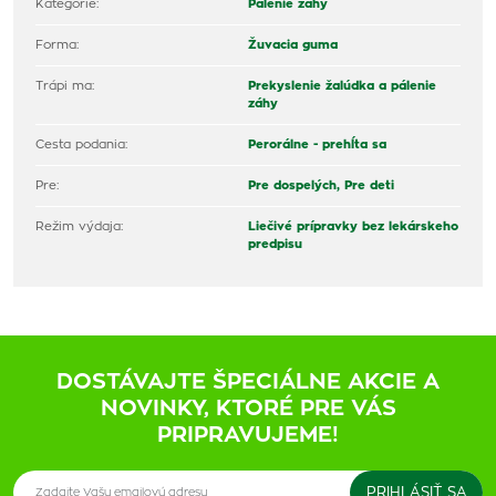
Kategórie:
Pálenie záhy
Forma:
Žuvacia guma
Trápi ma:
Prekyslenie žalúdka a pálenie
záhy
Cesta podania:
Perorálne - prehĺta sa
Pre:
Pre dospelých,
Pre deti
Režim výdaja:
Liečivé prípravky bez lekárskeho
predpisu
DOSTÁVAJTE ŠPECIÁLNE AKCIE A
NOVINKY, KTORÉ PRE VÁS
PRIPRAVUJEME!