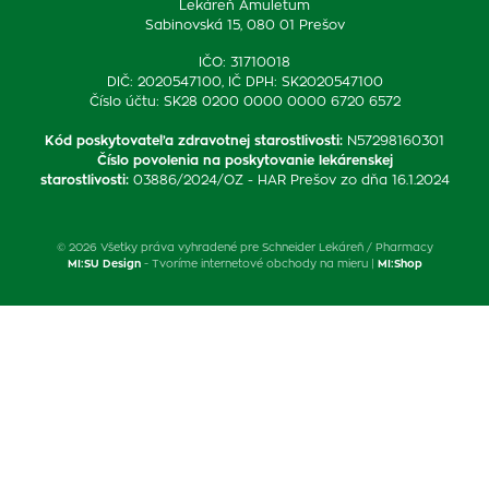
Lekáreň Amuletum
Sabinovská 15, 080 01 Prešov
IČO: 31710018
DIČ: 2020547100, IČ DPH: SK2020547100
Číslo účtu: SK28 0200 0000 0000 6720 6572
Kód poskytovateľa zdravotnej starostlivosti
:
N57298160301
Číslo povolenia na poskytovanie lekárenskej
starostlivosti
:
03886/2024/OZ - HAR Prešov zo dňa 16.1.2024
© 2026 Všetky práva vyhradené pre Schneider Lekáreň / Pharmacy
MI:SU Design
- Tvoríme internetové obchody na mieru |
MI:Shop