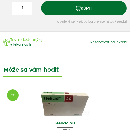
–
+
KÚPIŤ
Uvedené ceny platia iba pre internetový predaj
Tovar dostupný aj
Rezervovať na lekárni
v lekárňach
Môže sa vám hodiť
7%
Helicid 20