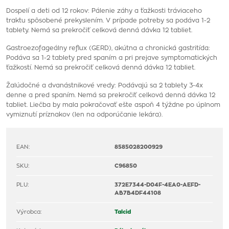
Dospelí a deti od 12 rokov: Pálenie záhy a ťažkosti tráviaceho
traktu spôsobené prekyslením. V prípade potreby sa podáva 1-2
tablety. Nemá sa prekročiť celková denná dávka 12 tabliet.
Gastroezofageálny reflux (GERD), akútna a chronická gastritída:
Podáva sa 1-2 tablety pred spaním a pri prejave symptomatických
ťažkostí. Nemá sa prekročiť celková denná dávka 12 tabliet.
Žalúdočné a dvanástnikové vredy: Podávajú sa 2 tablety 3-4x
denne a pred spaním. Nemá sa prekročiť celková denná dávka 12
tabliet. Liečba by mala pokračovať ešte aspoň 4 týždne po úplnom
vymiznutí príznakov (len na odporúčanie lekára).
EAN:
8585028200929
SKU:
C96850
PLU:
372E7344-D04F-4EA0-AEFD-
AB7B4DF44108
Výrobca:
Talcid