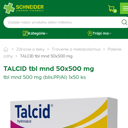
0
Kategórie
Trápi ma
Zdravie a lieky
Trávenie a metabolizmus
Pálenie
záhy
TALCID tbl mnd 50x500 mg
TALCID tbl mnd 50x500 mg
tbl mnd 500 mg (blis.PP/Al) 1x50 ks