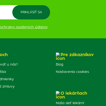
ochrany osobných údajov
.
och
Pre zákazníkov
vať u nás?
Blog
atba
Nastavenia cookies
dmienky
d zmluvy
O lekárňach
Naša sieť lekární