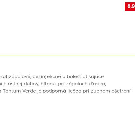
8,9
otizápalové, dezinfekčné a bolesť utišujúce
h ústnej dutiny, hltanu, pri zápaloch ďasien,
a Tantum Verde je podporná liečba pri zubnom ošetrení