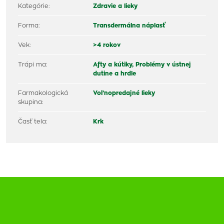
Kategórie:
Zdravie a lieky
Forma:
Transdermálna náplasť
Vek:
>4 rokov
Trápi ma:
Afty a kútiky,
Problémy v ústnej
dutine a hrdle
Farmakologická
Voľnopredajné lieky
skupina:
Časť tela:
Krk