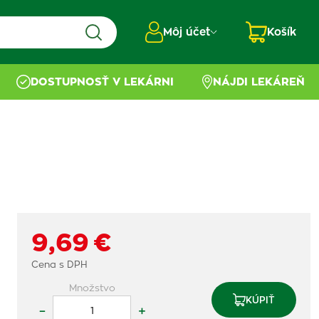
Môj účet
Košík
DOSTUPNOSŤ V LEKÁRNI
NÁJDI LEKÁREŇ
9,69 €
Cena s DPH
Množstvo
KÚPIŤ
–
+