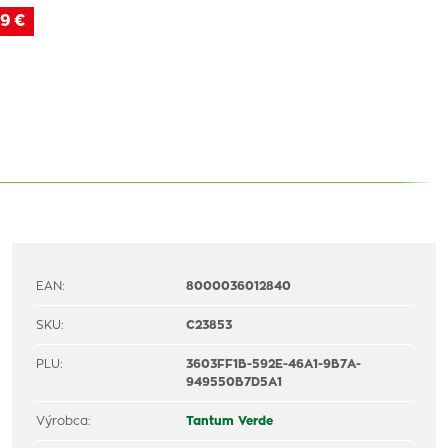
9 €
EAN:
8000036012840
SKU:
C23853
PLU:
3603FF1B-592E-46A1-9B7A-
949550B7D5A1
Výrobca:
Tantum Verde