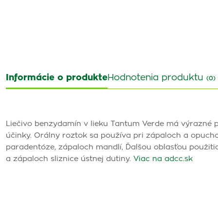
Informácie o produkte
Hodnotenia produktu
(0)
Liečivo benzydamín v lieku Tantum Verde má výrazné pr
účinky. Orálny roztok sa používa pri zápaloch a opuchoc
paradentóze, zápaloch mandlí, Ďalšou oblasťou použiti
a zápaloch sliznice ústnej dutiny.
Viac na adcc.sk