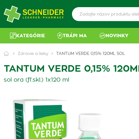
KATEGÓRIE
TRÁPI MA
NOVINKY
Zdravie a lieky
TANTUM VERDE 0,15% 120ML SOL
TANTUM VERDE 0,15% 120M
sol ora (fľ.skl.) 1x120 ml