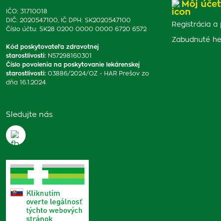
Môj účet
IČO: 31710018
DIČ: 2020547100, IČ DPH: SK2020547100
Registrácia a 
Číslo účtu: SK28 0200 0000 0000 6720 6572
Zabudnuté he
Kód poskytovateľa zdravotnej
starostlivosti
:
N57298160301
Číslo povolenia na poskytovanie lekárenskej
starostlivosti
:
03886/2024/OZ - HAR Prešov zo
dňa 16.1.2024
Sledujte nás