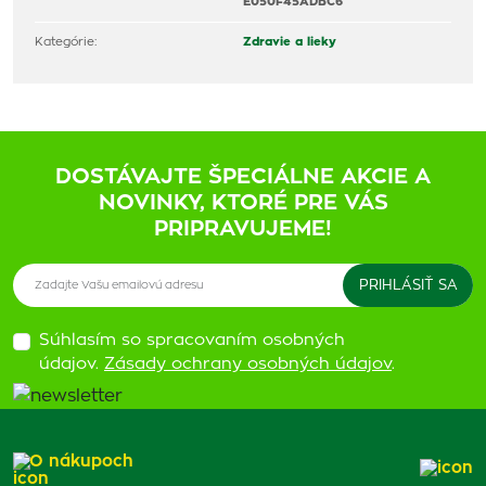
E050F45ADBC6
Kategórie:
Zdravie a lieky
DOSTÁVAJTE ŠPECIÁLNE AKCIE A
NOVINKY, KTORÉ PRE VÁS
PRIPRAVUJEME!
Súhlasím so spracovaním osobných
údajov.
Zásady ochrany osobných údajov
.
O nákupoch