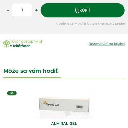
–
+
KÚPIŤ
Uvedené ceny platia iba pre internetový predaj
Tovar dostupný aj
Rezervovať na lekárni
v lekárňach
Môže sa vám hodiť
TOP
ALMIRAL GEL