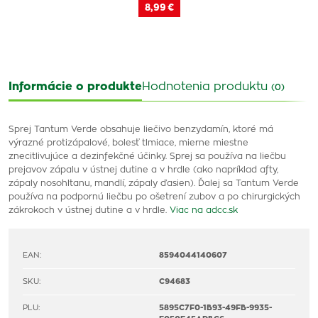
8,99 €
Informácie o produkte
Hodnotenia produktu
(0)
Sprej Tantum Verde obsahuje liečivo benzydamín, ktoré má
výrazné protizápalové, bolesť tlmiace, mierne miestne
znecitlivujúce a dezinfekčné účinky. Sprej sa používa na liečbu
prejavov zápalu v ústnej dutine a v hrdle (ako napríklad afty,
zápaly nosohltanu, mandlí, zápaly ďasien). Ďalej sa Tantum Verde
používa na podpornú liečbu po ošetrení zubov a po chirurgických
zákrokoch v ústnej dutine a v hrdle.
Viac na adcc.sk
EAN:
8594044140607
SKU:
C94683
PLU:
5895C7F0-1B93-49FB-9935-