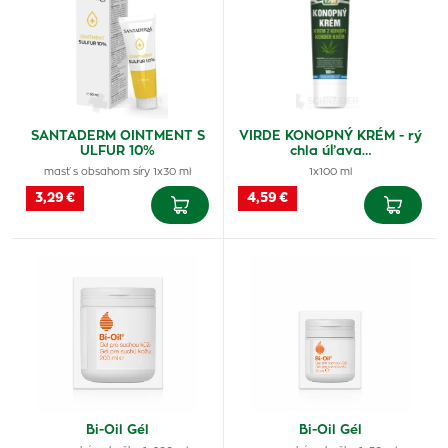
SANTADERM OINTMENT S
VIRDE KONOPNÝ KRÉM - rý
ULFUR 10%
chla úľava…
masť s obsahom síry 1x30 ml
1x100 ml
3,29 €
4,59 €
Bi-Oil Gél
Bi-Oil Gél