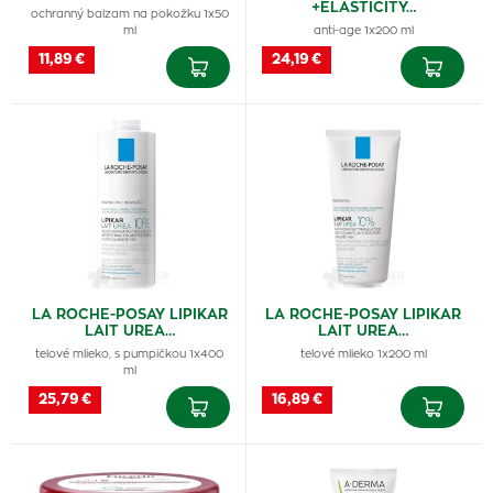
+ELASTICITY…
ochranný balzam na pokožku 1x50
ml
anti-age 1x200 ml
11,89 €
24,19 €
LA ROCHE-POSAY LIPIKAR
LA ROCHE-POSAY LIPIKAR
LAIT UREA…
LAIT UREA…
telové mlieko, s pumpičkou 1x400
telové mlieko 1x200 ml
ml
25,79 €
16,89 €