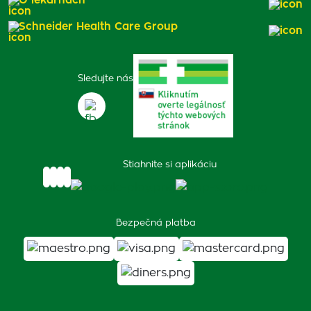
O lekárňach
Schneider Health Care Group
Sledujte nás
Stiahnite si aplikáciu
Bezpečná platba