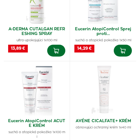
A-DERMA CUTALGAN REFR
Eucerin AtopiControl Sprej
ESHING SPRAY
proti…
ultra-upokojujúci 1x100 ml
suchá a atopická pokožka 1x50 ml
13,89 €
14,29 €
Eucerin AtopiControl ACUT
AVÉNE CICALFATE+ KRÉM
E KRÉM
obnovujúci ochranný krém 1x40 ml
suchá a atopická pokožka 1x100 m
l