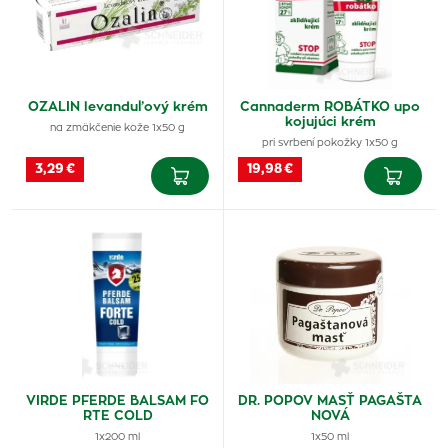
OZALIN levanduľový krém
Cannaderm ROBÁTKO upo
kojujúci krém
na zmäkčenie kože 1x50 g
pri svrbení pokožky 1x50 g
3,29 €
19,98 €
VIRDE PFERDE BALSAM FO
DR. POPOV MASŤ PAGAŠTA
RTE COLD
NOVÁ
1x200 ml
1x50 ml