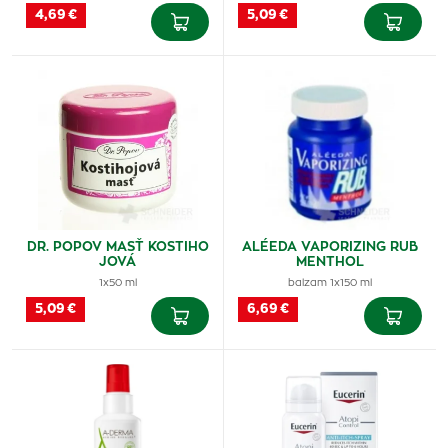
4,69 €
5,09 €
DR. POPOV MASŤ KOSTIHO
ALÉEDA VAPORIZING RUB
JOVÁ
MENTHOL
1x50 ml
balzam 1x150 ml
5,09 €
6,69 €