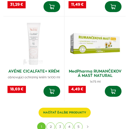
31,29 €
11,49 €
AVÉNE CICALFATE+ KRÉM
MedPharma RUMANČEKOV
Á MASŤ NATURAL
obnovujúci ochranný krém 1x100 ml
1x75 ml
18,69 €
4,49 €
NAČÍTAŤ ĎALŠIE PRODUKTY
1
2
3
4
5