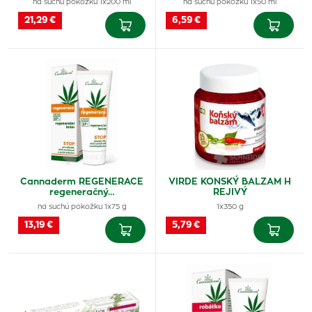
na suchú pokožku 1x200 ml
na suchú pokožku 1x50 ml
21,29 €
6,59 €
Cannaderm REGENERACE
VIRDE KONSKÝ BALZAM H
regeneračný…
REJIVÝ
na suchú pokožku 1x75 g
1x350 g
13,19 €
5,79 €