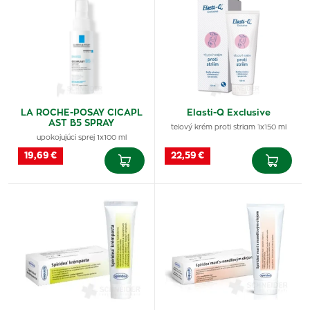
LA ROCHE-POSAY CICAPL
Elasti-Q Exclusive
AST B5 SPRAY
telový krém proti striam 1x150 ml
upokojujúci sprej 1x100 ml
19,69 €
22,59 €