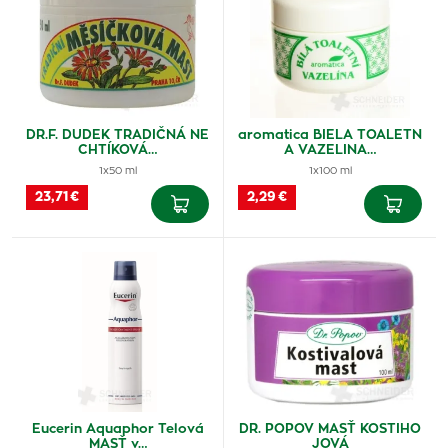
DR.F. DUDEK TRADIČNÁ NE
aromatica BIELA TOALETN
CHTÍKOVÁ…
A VAZELINA…
1x50 ml
1x100 ml
23,71 €
2,29 €
Eucerin Aquaphor Telová
DR. POPOV MASŤ KOSTIHO
MASŤ v…
JOVÁ