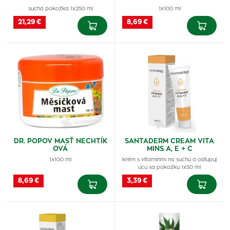
suchá pokožka 1x250 ml
1x100 ml
21,29 €
8,69 €
DR. POPOV MASŤ NECHTÍK
SANTADERM CREAM VITA
OVÁ
MINS A, E + C
1x100 ml
krém s vitamínmi na suchú a odlupuj
úcu sa pokožku 1x50 ml
8,69 €
3,39 €