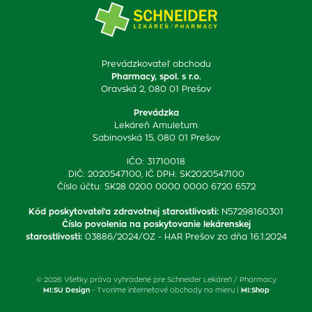
Prevádzkovateľ obchodu
Pharmacy, spol. s r.o.
Oravská 2, 080 01 Prešov
Prevádzka
Lekáreň Amuletum
Sabinovská 15, 080 01 Prešov
IČO: 31710018
DIČ: 2020547100, IČ DPH: SK2020547100
Číslo účtu: SK28 0200 0000 0000 6720 6572
Kód poskytovateľa zdravotnej starostlivosti
:
N57298160301
Číslo povolenia na poskytovanie lekárenskej
starostlivosti
:
03886/2024/OZ - HAR Prešov zo dňa 16.1.2024
© 2026 Všetky práva vyhradené pre Schneider Lekáreň / Pharmacy
MI:SU Design
- Tvoríme internetové obchody na mieru |
MI:Shop