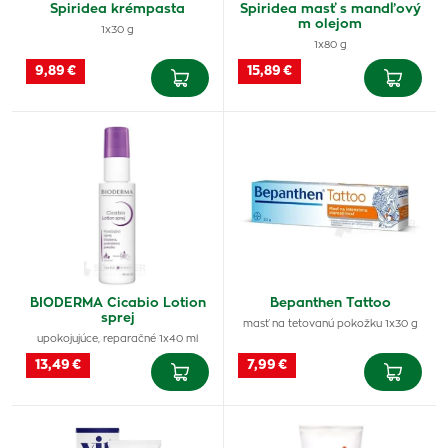
Spiridea krémpasta
Spiridea masť s mandľový
m olejom
1x30 g
1x80 g
9,89 €
15,89 €
BIODERMA Cicabio Lotion
Bepanthen Tattoo
sprej
masť na tetovanú pokožku 1x30 g
upokojujúce, reparačné 1x40 ml
13,49 €
7,99 €