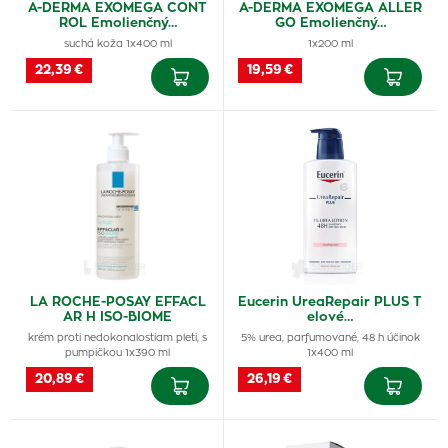
A-DERMA EXOMEGA CONT
A-DERMA EXOMEGA ALLER
ROL Emolienčný…
GO Emolienčný…
suchá koža 1x400 ml
1x200 ml
22,39 €
19,59 €
LA ROCHE-POSAY EFFACL
Eucerin UreaRepair PLUS T
AR H ISO-BIOME
elové…
krém proti nedokonalostiam pleti, s
5% urea, parfumované, 48 h účinok
pumpičkou 1x390 ml
1x400 ml
20,89 €
26,19 €