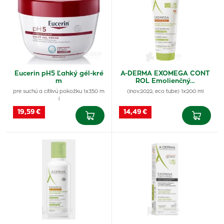
Eucerin pH5 Ľahký gél-kré
A-DERMA EXOMEGA CONT
m
ROL Emolienčný…
pre suchú a citlivú pokožku 1x350 m
(inov.2022, eco tube) 1x200 ml
l
19,59 €
14,49 €