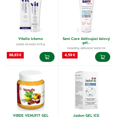
Vitella Ictamo
Seni Care Aktivujúci telový
gél…
pasta na kožu 1x75 g
masážny, aktivácia 1x200 ml
88,83 €
4,59 €
VIRDE VENUFIT GEL
Jadon GEL ICE