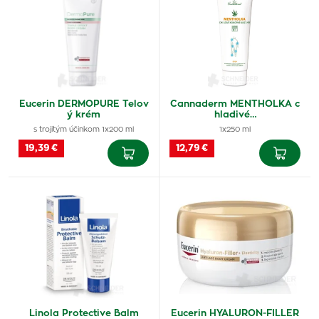
Eucerin DERMOPURE Telov
Cannaderm MENTHOLKA c
ý krém
hladivé…
s trojitým účinkom 1x200 ml
1x250 ml
19,39 €
12,79 €
Linola Protective Balm
Eucerin HYALURON-FILLER