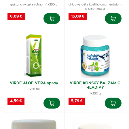
gaštanový gél s rutínom 1x350 g
chladivý gél s kostihojom, mentolom
a CBD 1x50 g
6,09 €
13,09 €
VIRDE ALOE VERA spray
VIRDE KONSKÝ BALZAM C
HLADIVÝ
1x50 ml
1x350 g
4,59 €
5,79 €