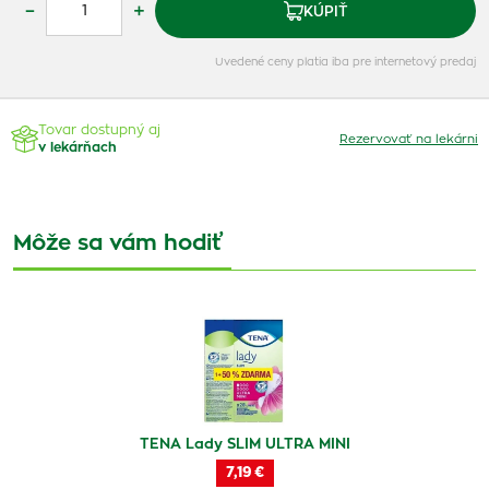
–
+
KÚPIŤ
Uvedené ceny platia iba pre internetový predaj
Tovar dostupný aj
Rezervovať na lekárni
v lekárňach
Môže sa vám hodiť
TENA Lady SLIM ULTRA MINI
7,19 €