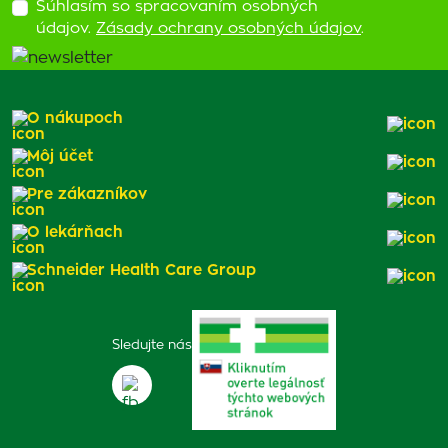
Súhlasím so spracovaním osobných
údajov.
Zásady ochrany osobných údajov
.
O nákupoch
Môj účet
Pre zákazníkov
O lekárňach
Schneider Health Care Group
Sledujte nás