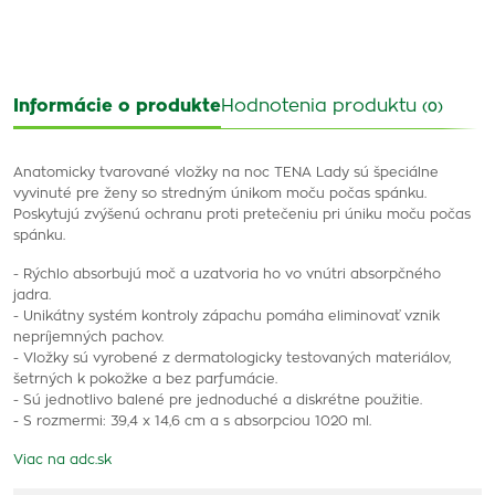
Informácie o produkte
Hodnotenia produktu
(0)
Anatomicky tvarované vložky na noc TENA Lady sú špeciálne
vyvinuté pre ženy so stredným únikom moču počas spánku.
Poskytujú zvýšenú ochranu proti pretečeniu pri úniku moču počas
spánku.
- Rýchlo absorbujú moč a uzatvoria ho vo vnútri absorpčného
jadra.
- Unikátny systém kontroly zápachu pomáha eliminovať vznik
nepríjemných pachov.
- Vložky sú vyrobené z dermatologicky testovaných materiálov,
šetrných k pokožke a bez parfumácie.
- Sú jednotlivo balené pre jednoduché a diskrétne použitie.
- S rozmermi: 39,4 x 14,6 cm a s absorpciou 1020 ml.
Viac na adc.sk