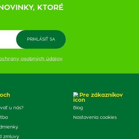
NOVINKY, KTORÉ
ochrany osobných údajov
.
och
Pre zákazníkov
vať u nás?
Blog
atba
Nastavenia cookies
dmienky
d zmluvy