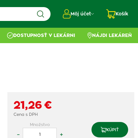
Môj účet
Košík
DOSTUPNOSŤ V LEKÁRNI
NÁJDI LEKÁREŇ
21,26 €
Cena s DPH
Množstvo
KÚPIŤ
–
+