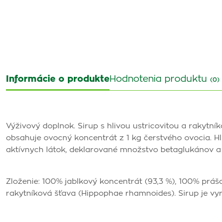
Informácie o produkte
Hodnotenia produktu
(0)
Výživový doplnok. Sirup s hlivou ustricovitou a rakytní
obsahuje ovocný koncentrát z 1 kg čerstvého ovocia. Hli
aktívnych látok, deklarované množstvo betaglukánov a
Zloženie: 100% jablkový koncentrát (93,3 %), 100% prášok
rakytníková šťava (Hippophae rhamnoides). Sirup je vy