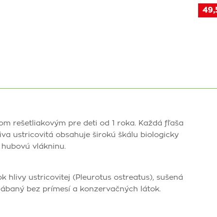
49,
kom rešetliakovým pre deti od 1 roka. Každá fľaša
va ustricovitá obsahuje širokú škálu biologicky
 hubovú vlákninu.
 hlivy ustricovitej (Pleurotus ostreatus), sušená
rábaný bez prímesí a konzervačných látok.