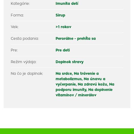
Kategórie:
Imunita detí
Forma:
Sirup
Vek:
>1 rokov
Cesta podania:
Perorálne - prehĺta sa
Pre:
Pre deti
Režim výdaja:
Doplnok stravy
Na čo je doplnok:
Na srdce,
Na trávenie a
metabolizmus,
Na únavu a
vyčerpanie,
Na zdravú kožu,
Na
podporu imunity,
Na doplnenie
vitamínov / minerálov