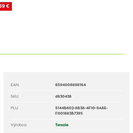
59 €
EAN:
8594006898164
SKU:
d830438
PLU:
5144B602-8B38-4F10-9A8E-
F001883B7395
Výrobca:
Terezia