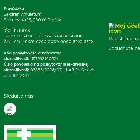
Prevádzka
Lekáreň Amuletum
Sabinovská 15, 080 01 Prešov
Môj účet
IČO: 31710018
DIČ: 2020547100, IČ DPH: SK2020547100
Registrácia a 
Číslo účtu: SK28 0200 0000 0000 6720 6572
Zabudnuté he
Kód poskytovateľa zdravotnej
starostlivosti
:
N57298160301
Číslo povolenia na poskytovanie lekárenskej
starostlivosti
:
03886/2024/OZ - HAR Prešov zo
dňa 16.1.2024
Sledujte nás