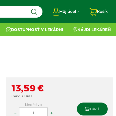
Môj účet
Košík
DOSTUPNOSŤ V LEKÁRNI
NÁJDI LEKÁREŇ
13,59 €
Cena s DPH
Množstvo
KÚPIŤ
–
+