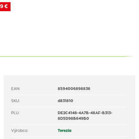
9 €
EAN:
8594006898836
SKU:
d831810
PLU:
DE2C4148-4A7B-48AF-B313-
8D5D98B649B0
Výrobca:
Terezia