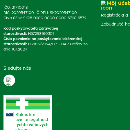
Môj účet
IČO: 31710018
DIČ: 2020547100, IČ DPH: SK2020547100
Registrácia a 
Číslo účtu: SK28 0200 0000 0000 6720 6572
Zabudnuté he
Kód poskytovateľa zdravotnej
starostlivosti
:
N57298160301
Číslo povolenia na poskytovanie lekárenskej
starostlivosti
:
03886/2024/OZ - HAR Prešov zo
dňa 16.1.2024
Sledujte nás