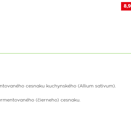
8,9
ntovaného cesnaku kuchynského (Allium sativum).
fermentovaného (čierneho) cesnaku.