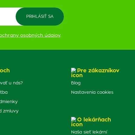
ochrany osobných údajov
.
och
Pre zákazníkov
vať u nás?
Blog
atba
Nastavenia cookies
dmienky
d zmluvy
O lekárňach
Naša sieť lekární