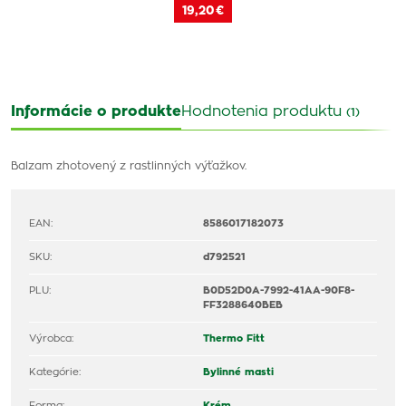
19,20 €
Informácie o produkte
Hodnotenia produktu
(1)
Balzam zhotovený z rastlinných výťažkov.
EAN:
8586017182073
SKU:
d792521
PLU:
B0D52D0A-7992-41AA-90F8-
FF3288640BEB
Výrobca:
Thermo Fitt
Kategórie:
Bylinné masti
Forma:
Krém