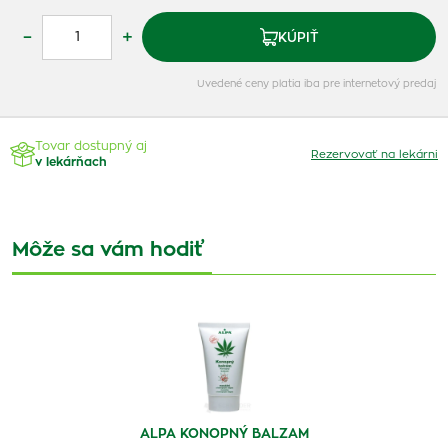
–
+
KÚPIŤ
Uvedené ceny platia iba pre internetový predaj
Tovar dostupný aj
Rezervovať na lekárni
v lekárňach
Môže sa vám hodiť
ALPA KONOPNÝ BALZAM