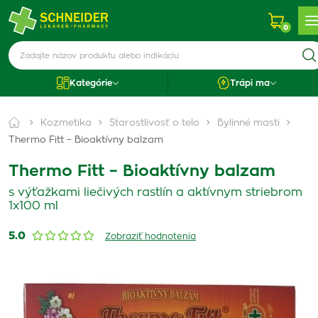
0
Kategórie
Trápi ma
Kozmetika
Starostlivosť o telo
Bylinné masti
Thermo Fitt – Bioaktívny balzam
Thermo Fitt – Bioaktívny balzam
s výťažkami liečivých rastlín a aktívnym striebrom
1x100 ml
5.0
Zobraziť hodnotenia