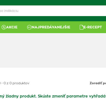
AKCIE
NAJPREDÁVANEJŠIE
E-RECEPT
 - 0 z 0 produktov
Zoradiť p
ný žiadny produkt. Skúste zmeniť parametre vyhľadá