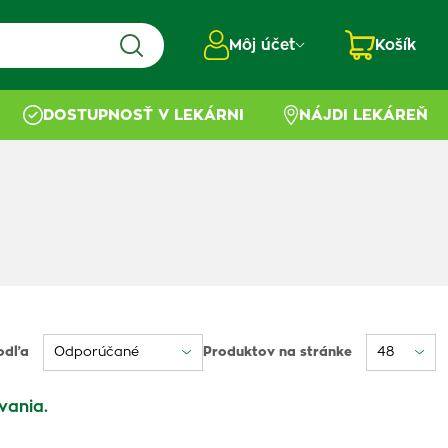
Môj účet
Košík
DOSTUPNOSŤ V LEKÁRNI
NÁJDI LEKÁREŇ
odľa
Produktov na stránke
vania.