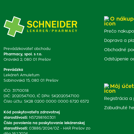
O nákup
Prečo nakupo
Doprava a pl
Prevádzkovateľ obchodu
Obchodné po
Pharmacy, spol. s r.o.
Odstúpenie o
Oravská 2, 080 01 Prešov
Prevádzka
Lekáreň Amuletum
Sabinovská 15, 080 01 Prešov
Môj účet
IČO: 31710018
DIČ: 2020547100, IČ DPH: SK2020547100
Registrácia a 
Číslo účtu: SK28 0200 0000 0000 6720 6572
Zabudnuté he
Kód poskytovateľa zdravotnej
starostlivosti
:
N57298160301
Číslo povolenia na poskytovanie lekárenskej
starostlivosti
:
03886/2024/OZ - HAR Prešov zo
dňa 16.1.2024