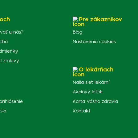
och
Pre zákazníkov
vať u nás?
Blog
atba
Nastavenia cookies
dmienky
d zmluvy
O lekárňach
Naša sieť lekární
Akciový leták
prihlásenie
Karta Vášho zdravia
slo
Kontakt