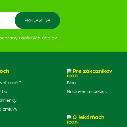
ochrany osobných údajov
.
och
Pre zákazníkov
vať u nás?
Blog
atba
Nastavenia cookies
dmienky
d zmluvy
O lekárňach