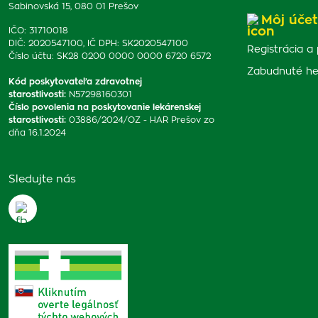
Sabinovská 15, 080 01 Prešov
Môj účet
IČO: 31710018
DIČ: 2020547100, IČ DPH: SK2020547100
Registrácia a 
Číslo účtu: SK28 0200 0000 0000 6720 6572
Zabudnuté he
Kód poskytovateľa zdravotnej
starostlivosti
:
N57298160301
Číslo povolenia na poskytovanie lekárenskej
starostlivosti
:
03886/2024/OZ - HAR Prešov zo
dňa 16.1.2024
Sledujte nás