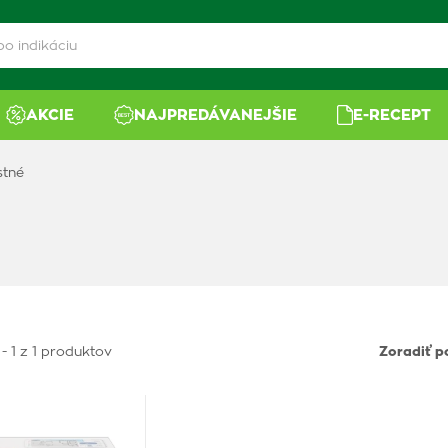
AKCIE
NAJPREDÁVANEJŠIE
E-RECEPT
stné
- 1 z 1 produktov
Zoradiť p