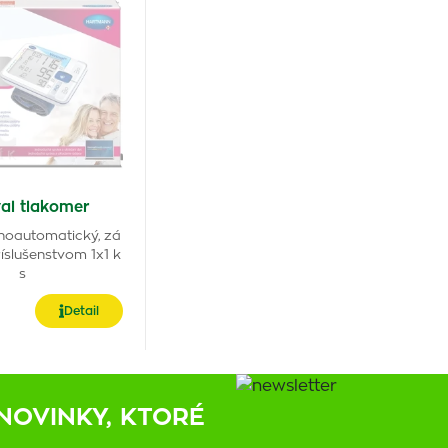
al tlakomer
lnoautomatický, zá
íslušenstvom 1x1 k
s
Detail
NOVINKY, KTORÉ