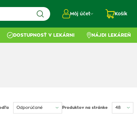
Môj účet
Košík
DOSTUPNOSŤ V LEKÁRNI
NÁJDI LEKÁREŇ
odľa
Produktov na stránke