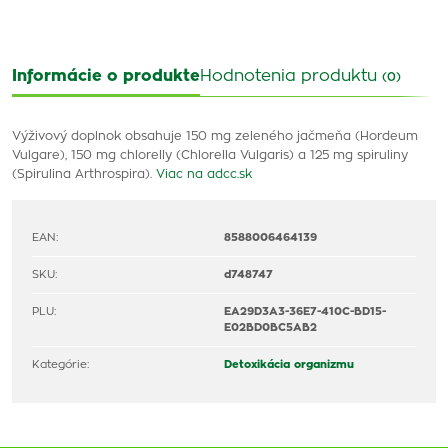
Informácie o produkte
Hodnotenia produktu
(0)
Výživový doplnok obsahuje 150 mg zeleného jačmeňa (Hordeum
Vulgare), 150 mg chlorelly (Chlorella Vulgaris) a 125 mg spiruliny
(Spirulina Arthrospira).
Viac na adcc.sk
EAN:
8588006464139
SKU:
d748747
PLU:
EA29D3A3-36E7-410C-BD15-
E02BD0BC5AB2
Kategórie:
Detoxikácia organizmu