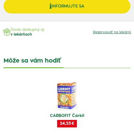
INFORMUJTE SA
Tovar dostupný aj
Rezervovať na lekárni
v lekárňach
Môže sa vám hodiť
CARBOFIT Čárkll
24,53 €