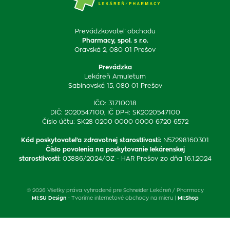
Prevádzkovateľ obchodu
Pharmacy, spol. s r.o.
Oravská 2, 080 01 Prešov
Prevádzka
Lekáreň Amuletum
Sabinovská 15, 080 01 Prešov
IČO: 31710018
DIČ: 2020547100, IČ DPH: SK2020547100
Číslo účtu: SK28 0200 0000 0000 6720 6572
Kód poskytovateľa zdravotnej starostlivosti
:
N57298160301
Číslo povolenia na poskytovanie lekárenskej
starostlivosti
:
03886/2024/OZ - HAR Prešov zo dňa 16.1.2024
© 2026 Všetky práva vyhradené pre Schneider Lekáreň / Pharmacy
MI:SU Design
- Tvoríme internetové obchody na mieru |
MI:Shop