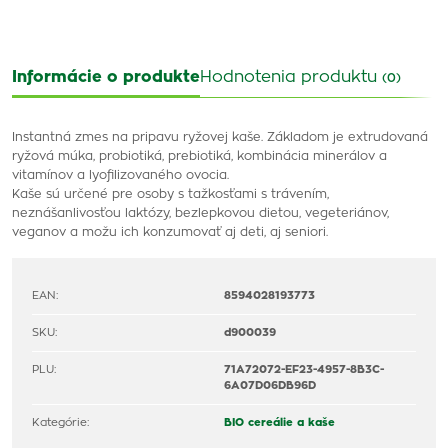
Informácie o produkte
Hodnotenia produktu
(0)
Instantná zmes na pripavu ryžovej kaše. Základom je extrudovaná
ryžová múka, probiotiká, prebiotiká, kombinácia minerálov a
vitamínov a lyofilizovaného ovocia.
Kaše sú určené pre osoby s tažkosťami s trávením,
neznášanlivosťou laktózy, bezlepkovou dietou, vegeteriánov,
veganov a možu ich konzumovať aj deti, aj seniori.
EAN:
8594028193773
SKU:
d900039
PLU:
71A72072-EF23-4957-8B3C-
6A07D06DB96D
Kategórie:
BIO cereálie a kaše