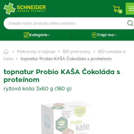
0
Kategórie
Trápi ma
Potraviny a nápoje
BIO potraviny
BIO cereálie a
kaše
topnatur Probio KAŠA Čokoláda s proteínom
topnatur Probio KAŠA Čokoláda s
proteínom
ryžová kaša 3x60 g (180 g)