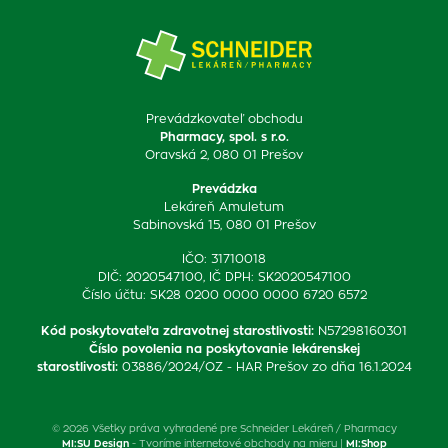
Prevádzkovateľ obchodu
Pharmacy, spol. s r.o.
Oravská 2, 080 01 Prešov
Prevádzka
Lekáreň Amuletum
Sabinovská 15, 080 01 Prešov
IČO: 31710018
DIČ: 2020547100, IČ DPH: SK2020547100
Číslo účtu: SK28 0200 0000 0000 6720 6572
Kód poskytovateľa zdravotnej starostlivosti
:
N57298160301
Číslo povolenia na poskytovanie lekárenskej
starostlivosti
:
03886/2024/OZ - HAR Prešov zo dňa 16.1.2024
© 2026 Všetky práva vyhradené pre Schneider Lekáreň / Pharmacy
MI:SU Design
- Tvoríme internetové obchody na mieru |
MI:Shop