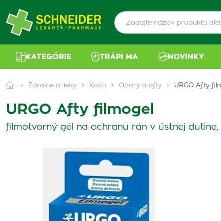
KATEGÓRIE
TRÁPI MA
NOVINKY
Zdravie a lieky
Koža
Opary a afty
URGO Afty fil
URGO Afty filmogel
filmotvorný gél na ochranu rán v ústnej dutine,