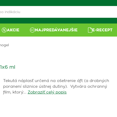
AKCIE
NAJPREDÁVANEJŠIE
E-RECEPT
mogel
 1x6 ml
Tekutá náplasť určená na ošetrenie áft (a drobných
poranení sliznice ústnej dutiny). Vytvára ochranný
film, ktorý:…
Zobraziť celý popis