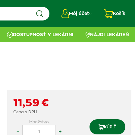
Môj účet
Košík
DOSTUPNOSŤ V LEKÁRNI
NÁJDI LEKÁREŇ
11,59 €
Cena s DPH
Množstvo
KÚPIŤ
–
+