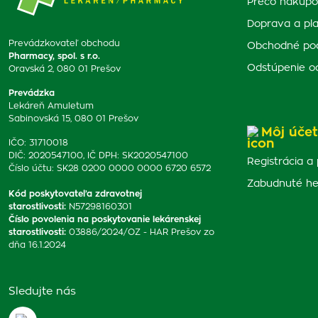
Prečo nakupo
Doprava a pl
Prevádzkovateľ obchodu
Obchodné po
Pharmacy, spol. s r.o.
Odstúpenie o
Oravská 2, 080 01 Prešov
Prevádzka
Lekáreň Amuletum
Sabinovská 15, 080 01 Prešov
Môj účet
IČO: 31710018
DIČ: 2020547100, IČ DPH: SK2020547100
Registrácia a 
Číslo účtu: SK28 0200 0000 0000 6720 6572
Zabudnuté he
Kód poskytovateľa zdravotnej
starostlivosti
:
N57298160301
Číslo povolenia na poskytovanie lekárenskej
starostlivosti
:
03886/2024/OZ - HAR Prešov zo
dňa 16.1.2024
Sledujte nás