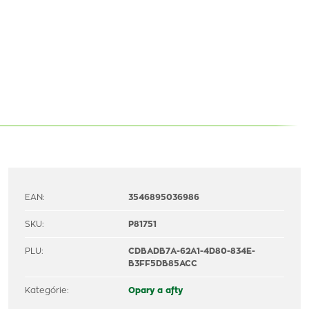
EAN:
3546895036986
SKU:
P81751
PLU:
CDBADB7A-62A1-4D80-834E-
B3FF5DB85ACC
Kategórie:
Opary a afty