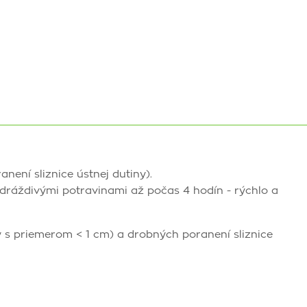
není sliznice ústnej dutiny).
 dráždivými potravinami až počas 4 hodín - rýchlo a
y s priemerom < 1 cm) a drobných poranení sliznice