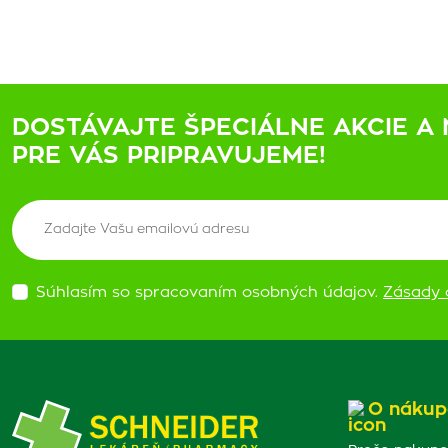
DOSTÁVAJTE ŠPECIÁLNE AKCIE A 
PRE VÁS PRIPRAVUJEME!
Súhlasím so spracovaním osobných údajov.
Zásady 
O nákup