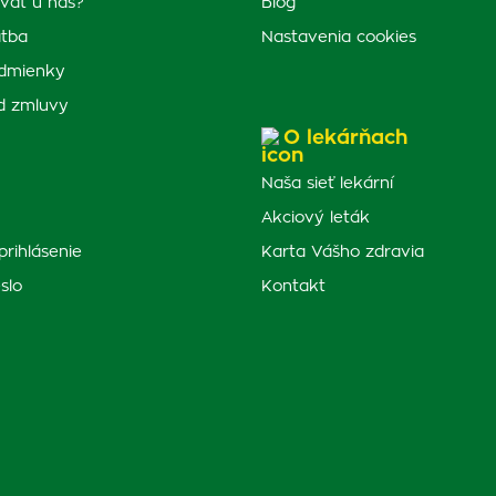
vať u nás?
Blog
atba
Nastavenia cookies
dmienky
d zmluvy
O lekárňach
Naša sieť lekární
Akciový leták
prihlásenie
Karta Vášho zdravia
slo
Kontakt