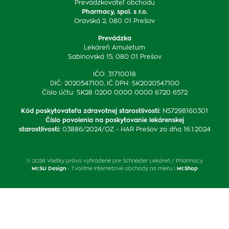
Prevádzkovateľ obchodu
Pharmacy, spol. s r.o.
Oravská 2, 080 01 Prešov
Prevádzka
Lekáreň Amuletum
Sabinovská 15, 080 01 Prešov
IČO: 31710018
DIČ: 2020547100, IČ DPH: SK2020547100
Číslo účtu: SK28 0200 0000 0000 6720 6572
Kód poskytovateľa zdravotnej starostlivosti
:
N57298160301
Číslo povolenia na poskytovanie lekárenskej
starostlivosti
:
03886/2024/OZ - HAR Prešov zo dňa 16.1.2024
© 2026 Všetky práva vyhradené pre Schneider Lekáreň / Pharmacy
MI:SU Design
- Tvoríme internetové obchody na mieru |
MI:Shop