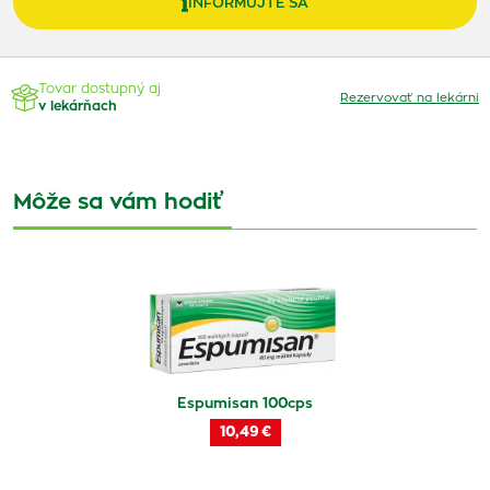
INFORMUJTE SA
Tovar dostupný aj
Rezervovať na lekárni
v lekárňach
Môže sa vám hodiť
Espumisan 100cps
10,49 €