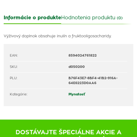
Informácie o produkte
Hodnotenia produktu
(0)
Výživový doplnok obsahuje inulín a fruktooligosacharidy.
EAN:
8594024761822
SKU:
d050200
PLU:
B76F43E7-8BF4-41B2-916A-
64E6223D0AA6
Kategórie:
Plynatosť
DOSTÁVAJTE ŠPECIÁLNE AKCIE A