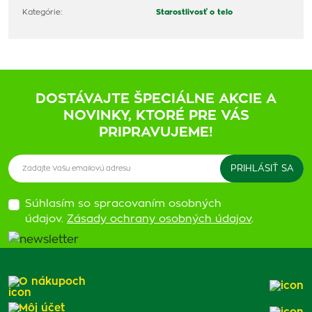
Kategórie:
Starostlivosť o telo
DOSTÁVAJTE ŠPECIÁLNE AKCIE A
NOVINKY, KTORÉ PRE VÁS
PRIPRAVUJEME!
Súhlasím so spracovaním osobných
údajov.
Zásady ochrany osobných údajov
.
O nákupoch
Môj účet