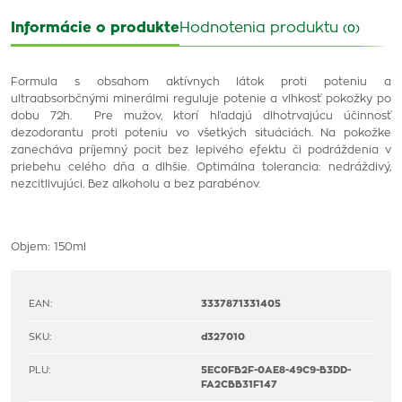
Informácie o produkte
Hodnotenia produktu
(0)
Formula s obsahom aktívnych látok proti poteniu a
ultraabsorbčnými minerálmi reguluje potenie a vlhkosť pokožky po
dobu 72h.
Pre mužov, ktorí hľadajú dlhotrvajúcu účinnosť
dezodorantu proti poteniu vo všetkých situáciách.
Na pokožke
zanecháva príjemný pocit bez lepivého efektu či podráždenia v
priebehu celého dňa a dlhšie.
Optimálna tolerancia: nedráždivý,
nezcitlivujúci.
Bez alkoholu a bez parabénov.
Objem: 150ml
EAN:
3337871331405
SKU:
d327010
PLU:
5EC0FB2F-0AE8-49C9-B3DD-
FA2CBB31F147