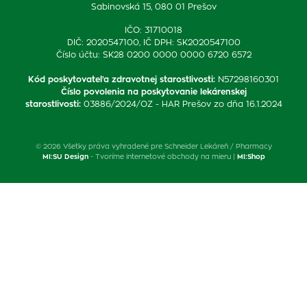
Sabinovská 15, 080 01 Prešov
IČO: 31710018
DIČ: 2020547100, IČ DPH: SK2020547100
Číslo účtu: SK28 0200 0000 0000 6720 6572
Kód poskytovateľa zdravotnej starostlivosti
:
N57298160301
Číslo povolenia na poskytovanie lekárenskej
starostlivosti
:
03886/2024/OZ - HAR Prešov zo dňa 16.1.2024
© 2026 Všetky práva vyhradené pre Schneider Lekáreň / Pharmacy
MI:SU Design
- Tvoríme internetové obchody na mieru |
MI:Shop