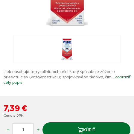
Liek obsahuje tetryzolíniumchlorid, ktorý spôsobuje zúženie
priesvitu ciev (vazokonstrikciu) spojovkového tkaniva, čím…
Zobraziť
celý popis
7,39 €
Cena s DPH
–
+
KÚPIŤ