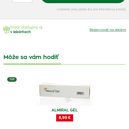
Uvedené ceny platia iba pre internetový predaj
Tovar dostupný aj
Rezervovať na lekárni
v lekárňach
Môže sa vám hodiť
TOP
ALMIRAL GEL
8,99 €