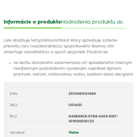
Informácie o produkte
Hodnotenia produktu
(0)
Liek obsahuje tetryzolíniumchlorid, ktorý spôsobuje zúženie
priesvitu ciev (vazokonstrikciu) spojovkového tkaniva, čím
zmierňuje vazodilatáciu a opuch spojoviek. Používa sa:
na liečbu dočasného začervenania očí spôsobeného miernym
neinfekčným podráždením vyvolaným napríklad dymom,
prachom, vetrom, chlórovanou vodou, svetlom alebo alergiami.
EAN:
3574661641089
SKU:
C6145D
PLU:
046B99C8-07B8-4203-81E7-
5F91D0E1EC23
Výrobca:
Visine