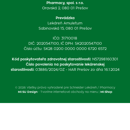
Pharmacy, spol. s r.o.
Oravská 2, 080 01 Prešov
Prevádzka
Lekáreň Amuletum
Sabinovská 15, 080 01 Prešov
IČO: 31710018
DIČ: 2020547100, IČ DPH: SK2020547100
Číslo účtu: SK28 0200 0000 0000 6720 6572
Kód poskytovateľa zdravotnej starostlivosti
:
N57298160301
Číslo povolenia na poskytovanie lekárenskej
starostlivosti
:
03886/2024/OZ - HAR Prešov zo dňa 16.1.2024
© 2026 Všetky práva vyhradené pre Schneider Lekáreň / Pharmacy
MI:SU Design
- Tvoríme internetové obchody na mieru |
MI:Shop