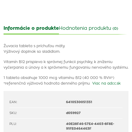
Informácie o produkte
Hodnotenia produktu
(0)
Žuvacia tableta s príchuťou mäty.
Výživový doplnok so sladidlom.
Vitamín B12 prispieva k správnej funkcii psychiky, k zníženiu
vyčerpania a únavy a k správnemu fungovaniu nervového systému.
1 tableta obsahuje 1000 mcg vitamínu B12 (40 000 % RVH*)
*referenčná výživová hodnota denného príjmu
Viac na adcc.sk
EAN:
6410530051351
SKU:
d059927
PLU:
40E28F46-57E4-4403-8F8E-
91FE0464463F