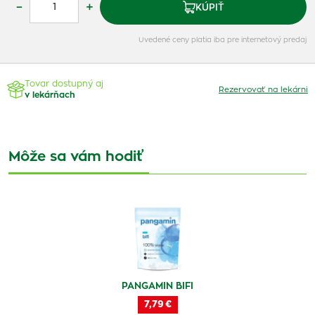
–
+
KÚPIŤ
Uvedené ceny platia iba pre internetový predaj
Tovar dostupný aj
Rezervovať na lekárni
v lekárňach
Môže sa vám hodiť
PANGAMIN BIFI
7,79 €