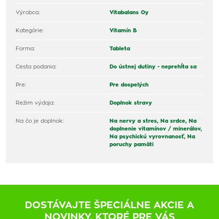
Výrobca:
Vitabalans Oy
Kategórie:
Vitamín B
Forma:
Tableta
Cesta podania:
Do ústnej dutiny - neprehĺta sa
Pre:
Pre dospelých
Režim výdaja:
Doplnok stravy
Na čo je doplnok:
Na nervy a stres,
Na srdce,
Na
doplnenie vitamínov / minerálov,
Na psychickú vyrovnanosť,
Na
poruchy pamäti
DOSTÁVAJTE ŠPECIÁLNE AKCIE A
NOVINKY, KTORÉ PRE VÁS