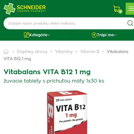
0
Kategórie
Trápi ma
Doplnky stravy
Vitamíny
Vitamín B
Vitabalans
VITA B12 1 mg
Vitabalans VITA B12 1 mg
žuvacie tablety s príchuťou mäty 1x30 ks