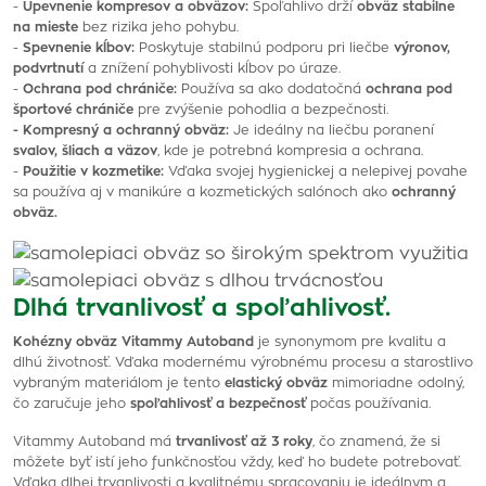
-
Upevnenie kompresov a obväzov:
Spoľahlivo drží
obväz stabilne
na mieste
bez rizika jeho pohybu.
-
Spevnenie kĺbov:
Poskytuje stabilnú podporu pri liečbe
výronov,
podvrtnutí
a znížení pohyblivosti kĺbov po úraze.
-
Ochrana pod chrániče:
Používa sa ako dodatočná
ochrana pod
športové chrániče
pre zvýšenie pohodlia a bezpečnosti.
- Kompresný a ochranný obväz:
Je ideálny na liečbu poranení
svalov, šliach a väzov
, kde je potrebná kompresia a ochrana.
-
Použitie v kozmetike:
Vďaka svojej hygienickej a nelepivej povahe
sa používa aj v manikúre a kozmetických salónoch ako
ochranný
obväz.
Dlhá trvanlivosť a spoľahlivosť.
Kohézny obväz Vitammy Autoband
je synonymom pre kvalitu a
dlhú životnosť. Vďaka modernému výrobnému procesu a starostlivo
vybraným materiálom je tento
elastický obväz
mimoriadne odolný,
čo zaručuje jeho
spoľahlivosť a bezpečnosť
počas používania.
Vitammy Autoband má
trvanlivosť až 3 roky
, čo znamená, že si
môžete byť istí jeho funkčnosťou vždy, keď ho budete potrebovať.
Vďaka dlhej trvanlivosti a kvalitnému spracovaniu je ideálnym a