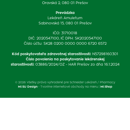
Oravská 2, 080 01 Prešov
Prevádzka
Lekáreň Amuletum
Sabinovská 15, 080 01 Prešov
IČO: 31710018
DIČ: 2020547100, IČ DPH: SK2020547100
Číslo účtu: SK28 0200 0000 0000 6720 6572
Kód poskytovateľa zdravotnej starostlivosti
:
N57298160301
Číslo povolenia na poskytovanie lekárenskej
starostlivosti
:
03886/2024/OZ - HAR Prešov zo dňa 16.1.2024
© 2026 Všetky práva vyhradené pre Schneider Lekáreň / Pharmacy
MI:SU Design
- Tvoríme internetové obchody na mieru |
MI:Shop