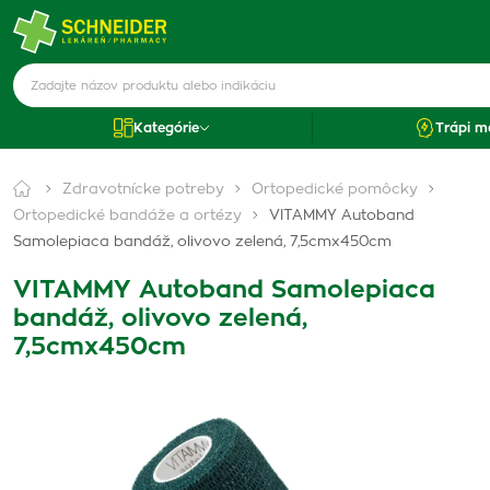
Kategórie
Trápi m
Zdravotnícke potreby
Ortopedické pomôcky
Ortopedické bandáže a ortézy
VITAMMY Autoband
Samolepiaca bandáž, olivovo zelená, 7,5cmx450cm
VITAMMY Autoband Samolepiaca
bandáž, olivovo zelená,
7,5cmx450cm