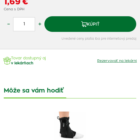
1,69 €
Cena s DPH
–
+
KÚPIŤ
Uvedené ceny platia iba pre internetový predaj
Tovar dostupný aj
Rezervovať na lekárni
v lekárňach
Môže sa vám hodiť