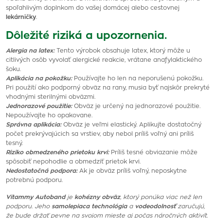
spoľahlivým doplnkom do vašej domácej alebo cestovnej
lekárničky
.
Dôležité riziká a upozornenia.
Alergia na latex:
Tento výrobok obsahuje latex, ktorý môže u
citlivých osôb vyvolať alergické reakcie, vrátane anafylaktického
šoku.
Aplikácia na pokožku:
Používajte ho len na neporušenú pokožku.
Pri použití ako podporný obväz na rany, musia byť najskôr prekryté
vhodnými sterilnými obväzmi.
Jednorazové použitie:
Obväz je určený na jednorazové použitie.
Nepoužívajte ho opakovane.
Správna aplikácia:
Obväz je veľmi elastický. Aplikujte dostatočný
počet prekrývajúcich sa vrstiev, aby nebol príliš voľný ani príliš
tesný.
Riziko obmedzeného prietoku krvi:
Príliš tesné obviazanie môže
spôsobiť nepohodlie a obmedziť prietok krvi.
Nedostatočná podpora:
Ak je obväz príliš voľný, neposkytne
potrebnú podporu.
Vitammy Autoband
je
kohézny obväz
, ktorý ponúka viac než len
podporu. Jeho
samolepiaca technológia
a
vodeodolnosť
zaručujú,
že bude držať pevne na svojom mieste aj počas náročných aktivít.