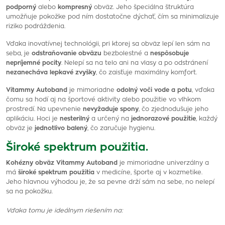
podporný
alebo
kompresný
obväz. Jeho špeciálna štruktúra
umožňuje pokožke pod ním dostatočne dýchať, čím sa minimalizuje
riziko podráždenia.
Vďaka inovatívnej technológii, pri ktorej sa obväz lepí len sám na
seba, je
odstraňovanie obväzu
bezbolestné a
nespôsobuje
nepríjemné pocity
. Nelepí sa na telo ani na vlasy a po odstránení
nezanecháva lepkavé zvyšky
, čo zaisťuje maximálny komfort.
Vitammy Autoband
je mimoriadne
odolný voči vode a potu
, vďaka
čomu sa hodí aj na športové aktivity alebo použitie vo vlhkom
prostredí. Na upevnenie
nevyžaduje spony
, čo zjednodušuje jeho
aplikáciu. Hoci je
nesterilný
a určený na
jednorazové použitie
, každý
obväz je
jednotlivo balený
, čo zaručuje hygienu.
Široké spektrum použitia.
Kohézny obväz Vitammy Autoband
je mimoriadne univerzálny a
má
široké spektrum použitia
v medicíne, športe aj v kozmetike.
Jeho hlavnou výhodou je, že sa pevne drží sám na sebe, no nelepí
sa na pokožku.
Vďaka tomu je ideálnym riešením na: