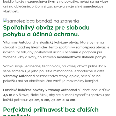
lepidlo, takže
nezanecháva škvrny
na pokožke,
nelepí sa na vlasy
ani na oblečenie, pričom si zachováva svoje silné
samolepiace
vlastnosti
.
Spoľahlivý obväz pre slobodu
pohybu a účinnú ochranu.
Vitammy Autoband
je
elastický kohézny obväz
, ktorý by nemal
chýbať v žiadnej
lekárničke
. Tento spoľahlivý
samolepiaci obväz
je
navrhnutý tak, aby poskytoval
účinnú ochranu a podporu
pre
zranené kĺby a svaly, no zároveň
neobmedzoval slobodu pohybu
.
Vďaka svojej jedinečnej technológii, pri ktorej obväz priľne iba k
sebe samému, je jeho použitie mimoriadne jednoduché a čisté.
Vitammy Autoband
nezanecháva stopy lepidla, nelepí sa na
pokožku ani na oblečenie, čím zaisťuje maximálny komfort.
Elastické kohézne obväzy Vitammy Autoband
sú dostupné v dĺžke
4,5 m
a v širokej škále šírok, aby ste si mohli vybrať tú správnu pre
každú potrebu:
2,5 cm, 5 cm, 7,5 cm a 10 cm
.
Perfektná priľnavosť bez ďalších