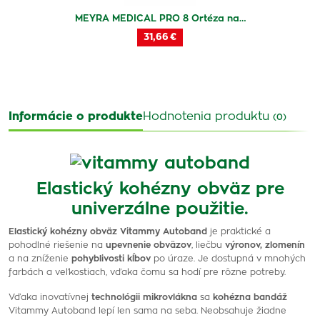
MEYRA MEDICAL PRO 8 Ortéza na…
31,66 €
Informácie o produkte
Hodnotenia produktu
(0)
Elastický kohézny obväz pre
univerzálne použitie.
Elastický kohézny obväz Vitammy Autoband
je praktické a
pohodlné riešenie na
upevnenie obväzov
, liečbu
výronov, zlomenín
a na zníženie
pohyblivosti kĺbov
po úraze. Je dostupná v mnohých
farbách a veľkostiach, vďaka čomu sa hodí pre rôzne potreby.
Vďaka inovatívnej
technológii mikrovlákna
sa
kohézna bandáž
Vitammy Autoband lepí len sama na seba. Neobsahuje žiadne