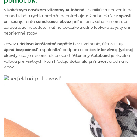
pomôcok.
S kohéznym obväzom Vitammy Autoband
je aplikácia neuveriteľne
jednoduchá a rýchla, pretože nepotrebujete žiadne ďalšie
náplasti
ani spony
. Tento
samolepiaci obväz
priľne iba k sebe samému, čo
zaručuje, že nebudete mať na pokožke žiadne lepkavé zvyšky ani
nepríjemné stopy.
Obväz
udržiava konštantné napätie
bez uvoľnenia, čím zaisťuje
úplnú bezpečnosť
a spoľahlivú podporu aj počas
intenzívnej fyzickej
aktivity
, ako je cvičenie alebo šport.
Vitammy Autoband
je skvelou
voľbou pre všetkých, ktorí hľadajú
dokonalú priľnavosť
a ochranu
kĺbov.