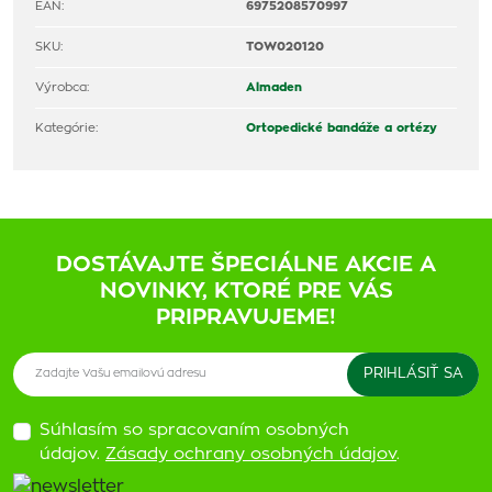
EAN:
6975208570997
SKU:
TOW020120
Výrobca:
Almaden
Kategórie:
Ortopedické bandáže a ortézy
DOSTÁVAJTE ŠPECIÁLNE AKCIE A
NOVINKY, KTORÉ PRE VÁS
PRIPRAVUJEME!
Súhlasím so spracovaním osobných
údajov.
Zásady ochrany osobných údajov
.