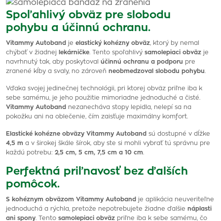
Spoľahlivý obväz pre slobodu
pohybu a účinnú ochranu.
Vitammy Autoband
je
elastický kohézny obväz
, ktorý by nemal
chýbať v žiadnej
lekárničke
. Tento spoľahlivý
samolepiaci obväz
je
navrhnutý tak, aby poskytoval
účinnú ochranu a podporu
pre
zranené kĺby a svaly, no zároveň
neobmedzoval slobodu pohybu
.
Vďaka svojej jedinečnej technológii, pri ktorej obväz priľne iba k
sebe samému, je jeho použitie mimoriadne jednoduché a čisté.
Vitammy Autoband
nezanecháva stopy lepidla, nelepí sa na
pokožku ani na oblečenie, čím zaisťuje maximálny komfort.
Elastické kohézne obväzy Vitammy Autoband
sú dostupné v dĺžke
4,5 m
a v širokej škále šírok, aby ste si mohli vybrať tú správnu pre
každú potrebu:
2,5 cm, 5 cm, 7,5 cm a 10 cm
.
Perfektná priľnavosť bez ďalších
pomôcok.
S kohéznym obväzom Vitammy Autoband
je aplikácia neuveriteľne
jednoduchá a rýchla, pretože nepotrebujete žiadne ďalšie
náplasti
ani spony
. Tento
samolepiaci obväz
priľne iba k sebe samému, čo