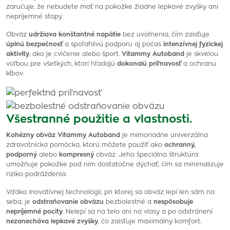
zaručuje, že nebudete mať na pokožke žiadne lepkavé zvyšky ani
nepríjemné stopy.
Obväz
udržiava konštantné napätie
bez uvoľnenia, čím zaisťuje
úplnú bezpečnosť
a spoľahlivú podporu aj počas
intenzívnej fyzickej
aktivity
, ako je cvičenie alebo šport.
Vitammy Autoband
je skvelou
voľbou pre všetkých, ktorí hľadajú
dokonalú priľnavosť
a ochranu
kĺbov.
Všestranné použitie a vlastnosti.
Kohézny obväz Vitammy Autoband
je mimoriadne univerzálna
zdravotnícka pomôcka, ktorú môžete použiť ako
ochranný,
podporný
alebo
kompresný
obväz. Jeho špeciálna štruktúra
umožňuje pokožke pod ním dostatočne dýchať, čím sa minimalizuje
riziko podráždenia.
Vďaka inovatívnej technológii, pri ktorej sa obväz lepí len sám na
seba, je
odstraňovanie obväzu
bezbolestné a
nespôsobuje
nepríjemné pocity
. Nelepí sa na telo ani na vlasy a po odstránení
nezanecháva lepkavé zvyšky
, čo zaisťuje maximálny komfort.