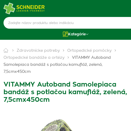
Kategórie
Zdravotnícke potreby
Ortopedické pomôcky
Ortopedické bandáže a ortézy
VITAMMY Autoband
Samolepiaca bandáž s potlačou kamufláž, zelená,
7,5cmx450cm
VITAMMY Autoband Samolepiaca
bandáž s potlačou kamufláž, zelená,
7,5cmx450cm