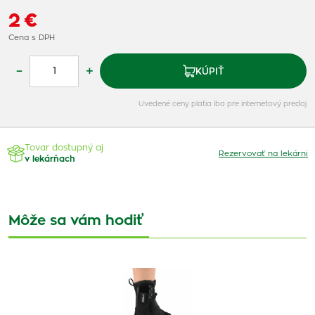
2 €
Cena s DPH
–
+
KÚPIŤ
Uvedené ceny platia iba pre internetový predaj
Tovar dostupný aj
Rezervovať na lekárni
v lekárňach
Môže sa vám hodiť