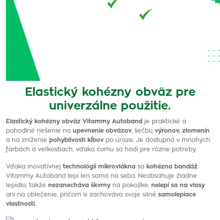
Elastický kohézny obväz pre
univerzálne použitie.
Elastický kohézny obväz Vitammy Autoband
je praktické a
pohodlné riešenie na
upevnenie obväzov
, liečbu
výronov, zlomenín
a na zníženie
pohyblivosti kĺbov
po úraze. Je dostupná v mnohých
farbách a veľkostiach, vďaka čomu sa hodí pre rôzne potreby.
Vďaka inovatívnej
technológii mikrovlákna
sa
kohézna bandáž
Vitammy Autoband lepí len sama na seba. Neobsahuje žiadne
lepidlo, takže
nezanecháva škvrny
na pokožke,
nelepí sa na vlasy
ani na oblečenie, pričom si zachováva svoje silné
samolepiace
vlastnosti
.