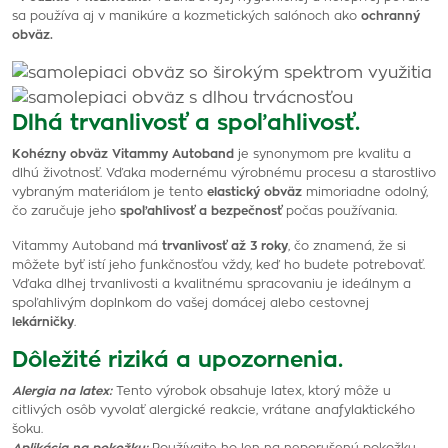
sa používa aj v manikúre a kozmetických salónoch ako
ochranný
obväz.
Dlhá trvanlivosť a spoľahlivosť.
Kohézny obväz Vitammy Autoband
je synonymom pre kvalitu a
dlhú životnosť. Vďaka modernému výrobnému procesu a starostlivo
vybraným materiálom je tento
elastický obväz
mimoriadne odolný,
čo zaručuje jeho
spoľahlivosť a bezpečnosť
počas používania.
Vitammy Autoband má
trvanlivosť až 3 roky
, čo znamená, že si
môžete byť istí jeho funkčnosťou vždy, keď ho budete potrebovať.
Vďaka dlhej trvanlivosti a kvalitnému spracovaniu je ideálnym a
spoľahlivým doplnkom do vašej domácej alebo cestovnej
lekárničky
.
Dôležité riziká a upozornenia.
Alergia na latex:
Tento výrobok obsahuje latex, ktorý môže u
citlivých osôb vyvolať alergické reakcie, vrátane anafylaktického
šoku.
Aplikácia na pokožku:
Používajte ho len na neporušenú pokožku.