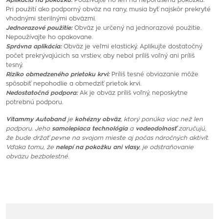
Pri použití ako podporný obväz na rany, musia byť najskôr prekryté
vhodnými sterilnými obväzmi.
Jednorazové použitie:
Obväz je určený na jednorazové použitie.
Nepoužívajte ho opakovane.
Správna aplikácia:
Obväz je veľmi elastický. Aplikujte dostatočný
počet prekrývajúcich sa vrstiev, aby nebol príliš voľný ani príliš
tesný.
Riziko obmedzeného prietoku krvi:
Príliš tesné obviazanie môže
spôsobiť nepohodlie a obmedziť prietok krvi.
Nedostatočná podpora:
Ak je obväz príliš voľný, neposkytne
potrebnú podporu.
Vitammy Autoband
je
kohézny obväz
, ktorý ponúka viac než len
podporu. Jeho
samolepiaca technológia
a
vodeodolnosť
zaručujú,
že bude držať pevne na svojom mieste aj počas náročných aktivít.
Vďaka tomu, že
nelepí na pokožku ani vlasy
, je odstraňovanie
obväzu bezbolestné.