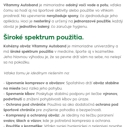
Vitammy Autoband
je mimoriadne
odolný voči vode a potu
, vďaka
čomu sa hodí aj na športové aktivity alebo použitie vo vlhkom
prostredí. Na upevnenie
nevyžaduje spony
, čo zjednodušuje jeho
aplikáciu. Hoci je
nesterilný
a určený na
jednorazové použitie
, každý
obväz je
jednotlivo balený
, čo zaručuje hygienu.
Široké spektrum použitia.
Kohézny obväz Vitammy Autoband
je mimoriadne univerzálny a
má
široké spektrum použitia
v medicíne, športe aj v kozmetike.
Jeho hlavnou výhodou je, že sa pevne drží sám na sebe, no nelepí
sa na pokožku.
Vďaka tomu je ideálnym riešením na:
-
Upevnenie kompresov a obväzov:
Spoľahlivo drží
obväz stabilne
na mieste
bez rizika jeho pohybu.
-
Spevnenie kĺbov:
Poskytuje stabilnú podporu pri liečbe
výronov,
podvrtnutí
a znížení pohyblivosti kĺbov po úraze.
-
Ochrana pod chrániče:
Používa sa ako dodatočná
ochrana pod
športové chrániče
pre zvýšenie pohodlia a bezpečnosti.
- Kompresný a ochranný obväz:
Je ideálny na liečbu poranení
svalov, šliach a väzov
, kde je potrebná kompresia a ochrana.
-
Použitie v kozmetike:
Vďaka svojej hygienickej a nelepivej povahe