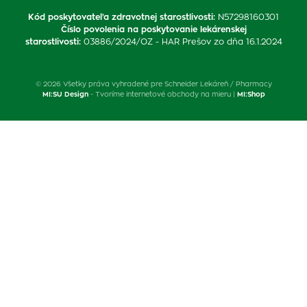
Kód poskytovateľa zdravotnej starostlivosti
:
N57298160301
Číslo povolenia na poskytovanie lekárenskej
starostlivosti
:
03886/2024/OZ - HAR Prešov zo dňa 16.1.2024
© 2026 Všetky práva vyhradené pre Schneider Lekáreň / Pharmacy
MI:SU Design
- Tvoríme internetové obchody na mieru |
MI:Shop