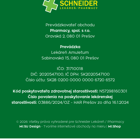
Prevádzkovateľ obchodu
Pharmacy, spol. s r.o.
Oravská 2, 080 01 Prešov
Prevádzka
Lekáreň Amuletum
Sabinovská 15, 080 01 Prešov
IČO: 31710018
DIČ: 2020547100, IČ DPH: SK2020547100
Číslo účtu: SK28 0200 0000 0000 6720 6572
Kód poskytovateľa zdravotnej starostlivosti
:
N57298160301
Číslo povolenia na poskytovanie lekárenskej
starostlivosti
:
03886/2024/OZ - HAR Prešov zo dňa 16.1.2024
© 2026 Všetky práva vyhradené pre Schneider Lekáreň / Pharmacy
MI:SU Design
- Tvoríme internetové obchody na mieru |
MI:Shop