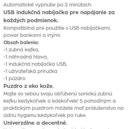
Automatické vypnutie po 2 minútach.
USB indukčná nabíjačka pre napájanie za
každých podmienok.
Kompatibilná pre použitie s USB nabíjačkami,
power bankami a inými.
Obsah balenia:
-1 zubná kefka,
-1 náhradná hlava,
-1 indukčná nabíjačka USB,
-1 užívateľská príručka
-1 púzdro
Puzdro z eko kože.
Majte so sebou svoju obľúbenú sonickú zubnú
kefku kedykoľvek a kdekoľvek! S pohodlným a
praktickým puzdrom môžete mať príslušenstvo na
ústnu hygienu kedykoľvek po ruke.
Univerzálne a decentné.