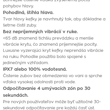
účinnejšie čistenie vďaka zvýšenému počtu
pohybov hlavy.
Pohodlná, štíhla hlava.
Tvar hlavy kefky je navrhnutý tak, aby dôkladne a
šetrne čistil zuby.
Bez nepríjemných vibrácií v ruke.
<65 dB znamená tichšiu prevádzku a menšie
vibrácie krytu, čo znamená príjemnejšie pocity.
Luxusne vyzerajúci kryt kefky neprenáša vibrácie
na ruku. Pohodlie použitia bolo spojené s
jedinečným vzhľadom.
IPX7 alebo 100% vodotesná.
Čistenie zubov bez obmedzenia vo vani a sprche
vďaka vysokej odolnosti proti vode.
Odpočítavanie 4 umývacích zón po 30
sekundách.
Pre nových používateľov môže byť užitočné 30-
sekundové odpočítavanie pre každú časť úst.