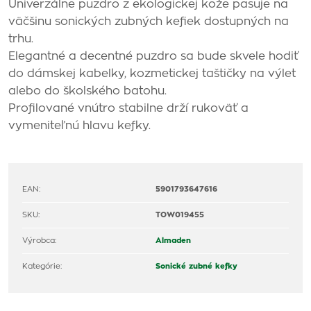
Univerzálne puzdro z ekologickej kože pasuje na
väčšinu sonických zubných kefiek dostupných na
trhu.
Elegantné a decentné puzdro sa bude skvele hodiť
do dámskej kabelky, kozmetickej taštičky na výlet
alebo do školského batohu.
Profilované vnútro stabilne drží rukoväť a
vymeniteľnú hlavu kefky.
EAN:
5901793647616
SKU:
TOW019455
Výrobca:
Almaden
Kategórie:
Sonické zubné kefky