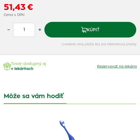
51,43 €
Cena s DPH
–
+
KÚPIŤ
Uvedené ceny platia iba pre internetový predaj
Tovar dostupný aj
Rezervovať na lekárni
v lekárňach
Môže sa vám hodiť