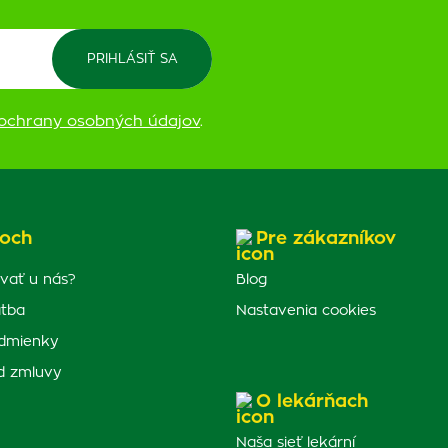
ochrany osobných údajov
.
och
Pre zákazníkov
vať u nás?
Blog
atba
Nastavenia cookies
dmienky
d zmluvy
O lekárňach
Naša sieť lekární