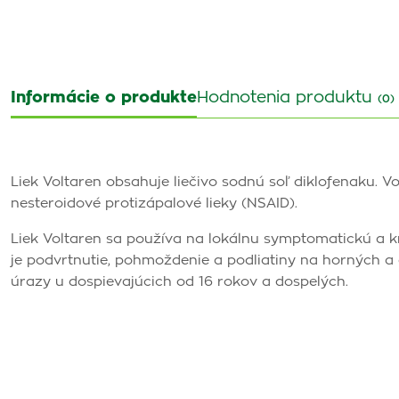
Informácie o produkte
Hodnotenia produktu
(0)
Liek Voltaren obsahuje liečivo sodnú soľ diklofenaku. V
nesteroidové protizápalové lieky (NSAID).
Liek Voltaren sa používa na lokálnu symptomatickú a k
je podvrtnutie, pohmoždenie a podliatiny na horných a
úrazy u dospievajúcich od 16 rokov a dospelých.