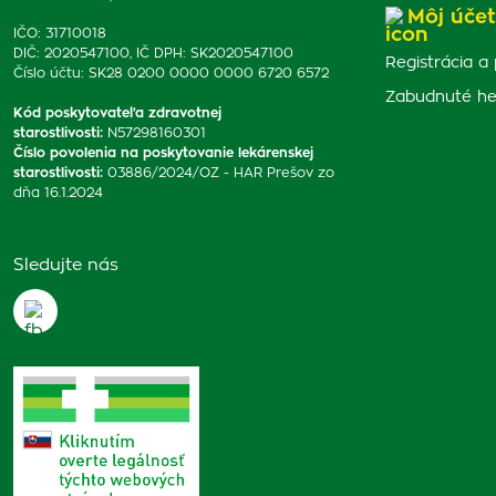
Môj účet
IČO: 31710018
DIČ: 2020547100, IČ DPH: SK2020547100
Registrácia a 
Číslo účtu: SK28 0200 0000 0000 6720 6572
Zabudnuté he
Kód poskytovateľa zdravotnej
starostlivosti
:
N57298160301
Číslo povolenia na poskytovanie lekárenskej
starostlivosti
:
03886/2024/OZ - HAR Prešov zo
dňa 16.1.2024
Sledujte nás