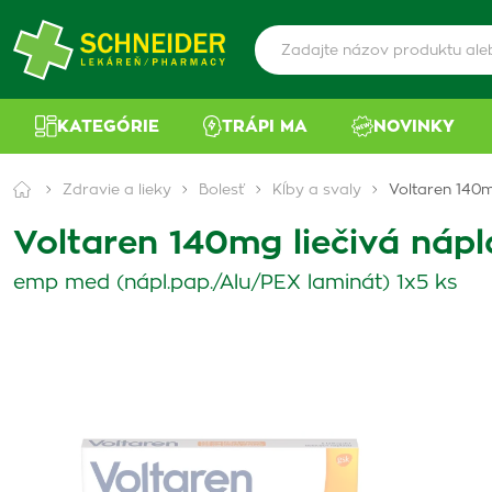
KATEGÓRIE
TRÁPI MA
NOVINKY
Zdravie a lieky
Bolesť
Kĺby a svaly
Voltaren 140
Voltaren 140mg liečivá ná
emp med (nápl.pap./Alu/PEX laminát) 1x5 ks