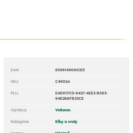
EAN:
8596149000213
SKU:
C4902A
PLU:
E4D017CD-6427-4EE3-B583-
94E2B8FB32CE
Výrobca:
Voltaren
Kategórie:
Kĺby a svaly