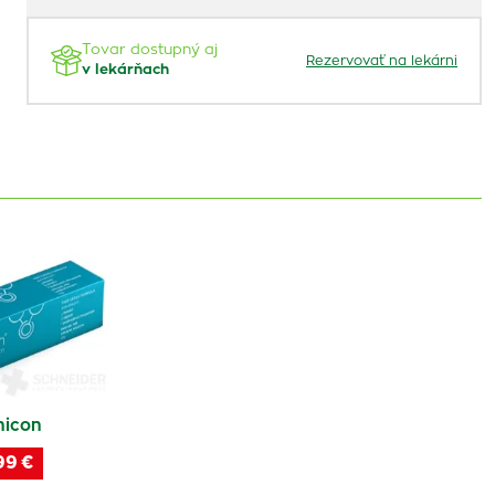
Tovar dostupný aj
Rezervovať na lekárni
v lekárňach
icon
99 €