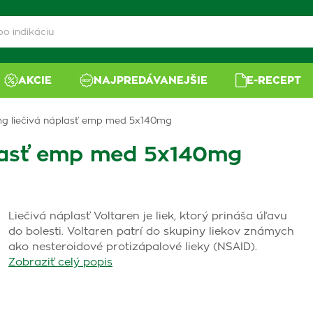
AKCIE
NAJPREDÁVANEJŠIE
E-RECEPT
mg liečivá náplasť emp med 5x140mg
plasť emp med 5x140mg
Liečivá náplasť Voltaren je liek, ktorý prináša úľavu
do bolesti. Voltaren patrí do skupiny liekov známych
ako nesteroidové protizápalové lieky (NSAID).
Zobraziť celý popis