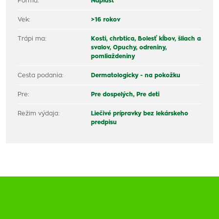
Forma:
Náplasť
Vek:
>16 rokov
Trápi ma:
Kosti, chrbtica,
Bolesť kĺbov, šliach a
svalov,
Opuchy, odreniny,
pomliaždeniny
Cesta podania:
Dermatologicky - na pokožku
Pre:
Pre dospelých,
Pre deti
Režim výdaja:
Liečivé prípravky bez lekárskeho
predpisu