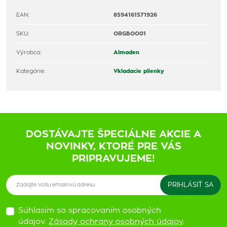
EAN:
8594161571926
SKU:
ORGBOO01
Výrobca:
Almaden
Kategórie:
Vkladacie plienky
DOSTÁVAJTE ŠPECIÁLNE AKCIE A
NOVINKY, KTORÉ PRE VÁS
PRIPRAVUJEME!
Súhlasím so spracovaním osobných
údajov.
Zásady ochrany osobných údajov
.