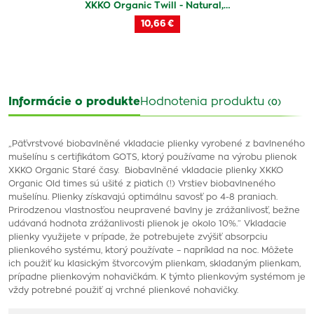
XKKO Organic Twill - Natural,…
10,66 €
Informácie o produkte
Hodnotenia produktu
(0)
„Päťvrstvové biobavlněné vkladacie plienky vyrobené z bavlneného
mušelínu s certifikátom GOTS, ktorý používame na výrobu plienok
XKKO Organic Staré časy. Biobavlněné vkladacie plienky XKKO
Organic Old times sú ušité z piatich (!) Vrstiev biobavlneného
mušelínu. Plienky získavajú optimálnu savosť po 4-8 praniach.
Prirodzenou vlastnosťou neupravené bavlny je zrážanlivosť, bežne
udávaná hodnota zrážanlivosti plienok je okolo 10%.“ Vkladacie
plienky využijete v prípade, že potrebujete zvýšiť absorpciu
plienkového systému, ktorý používate – napríklad na noc. Môžete
ich použiť ku klasickým štvorcovým plienkam, skladaným plienkam,
prípadne plienkovým nohavičkám. K týmto plienkovým systémom je
vždy potrebné použiť aj vrchné plienkové nohavičky.