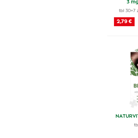
3 mg
tbl 30+7
2,79 €
NATURVIT
tb