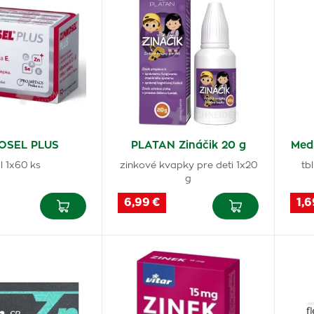
OSEL PLUS
PLATAN Zináčik 20 g
Med
l 1x60 ks
zinkové kvapky pre deti 1x20
tb
g
6,99 €
1,6