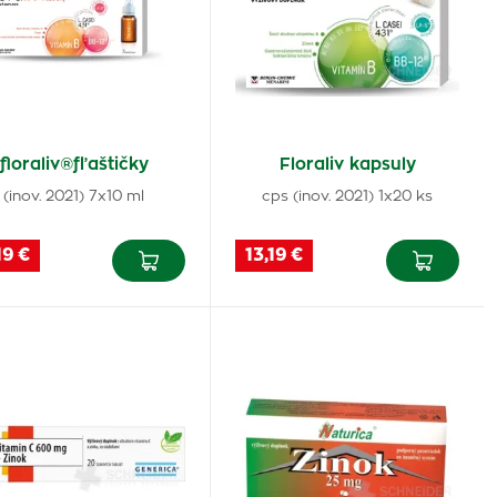
floraliv®fľaštičky
Floraliv kapsuly
(inov. 2021) 7x10 ml
cps (inov. 2021) 1x20 ks
19 €
13,19 €