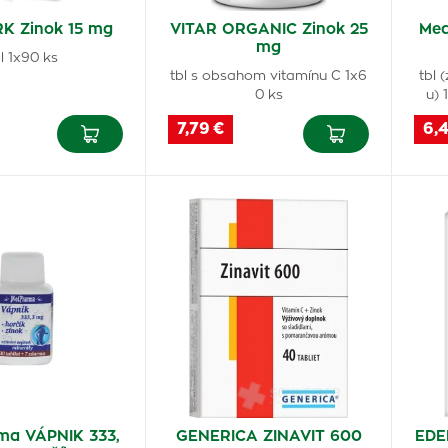
 Zinok 15 mg
VITAR ORGANIC Zinok 25
Med
mg
l 1x90 ks
tbl s obsahom vitamínu C 1x6
tbl 
0 ks
u) 
7,79 €
6,
a VÁPNIK 333,
GENERICA ZINAVIT 600
EDE