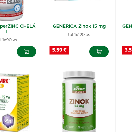
uperZINC CHELÁ
GENERICA Zinok 15 mg
GEN
T
tbl 1x120 ks
l 1x90 ks
5,59 €
3,5