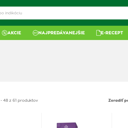
AKCIE
NAJPREDÁVANEJŠIE
E-RECEPT
 - 48 z 61 produktov
Zoradiť p