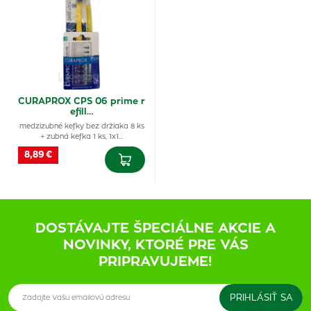
CURAPROX CPS 06 prime r
efill…
medzizubné kefky bez držiaka 8 ks
+ zubná kefka 1 ks, 1x1…
8,89 €
DOSTÁVAJTE ŠPECIÁLNE AKCIE A
NOVINKY, KTORÉ PRE VÁS
PRIPRAVUJEME!