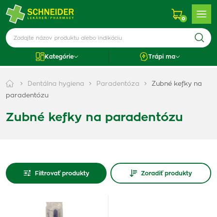
0
Kategórie
Trápi ma
Dentálna hygiena
Paradentóza
Zubné kefky na
paradentózu
Zubné kefky na paradentózu
Filtrovať produkty
Zoradiť produkty