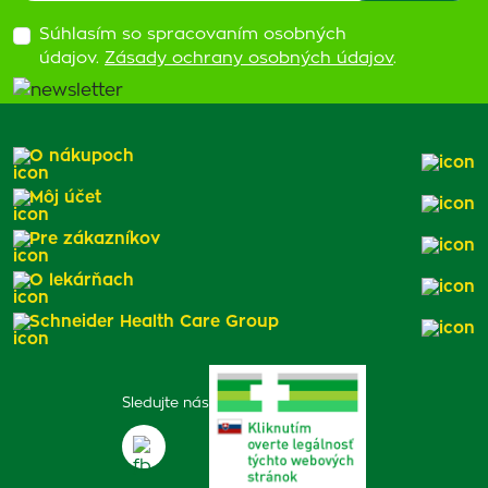
Súhlasím so spracovaním osobných
údajov.
Zásady ochrany osobných údajov
.
O nákupoch
Môj účet
Pre zákazníkov
O lekárňach
Schneider Health Care Group
Sledujte nás