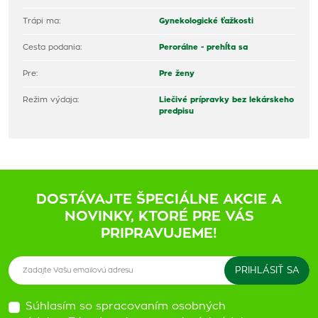
Trápi ma:
Gynekologické ťažkosti
Cesta podania:
Perorálne - prehĺta sa
Pre:
Pre ženy
Režim výdaja:
Liečivé prípravky bez lekárskeho
predpisu
DOSTÁVAJTE ŠPECIÁLNE AKCIE A
NOVINKY, KTORÉ PRE VÁS
PRIPRAVUJEME!
Súhlasím so spracovaním osobných