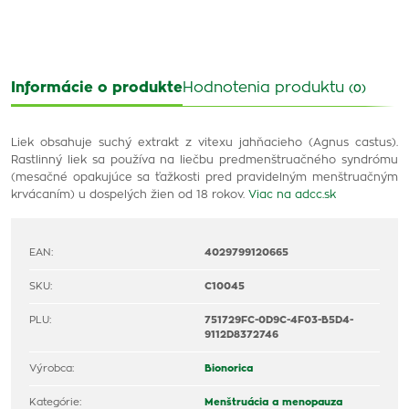
Informácie o produkte
Hodnotenia produktu
(0)
Liek obsahuje suchý extrakt z vitexu jahňacieho (Agnus castus).
Rastlinný liek sa používa na liečbu predmenštruačného syndrómu
(mesačné opakujúce sa ťažkosti pred pravidelným menštruačným
krvácaním) u dospelých žien od 18 rokov.
Viac na adcc.sk
EAN:
4029799120665
SKU:
C10045
PLU:
751729FC-0D9C-4F03-B5D4-
9112D8372746
Výrobca:
Bionorica
Kategórie:
Menštruácia a menopauza