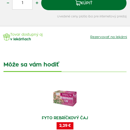
–
+
KÚPIŤ
Uvedené ceny platia iba pre internetový predaj
Tovar dostupný aj
Rezervovať na lekárni
v lekárňach
Môže sa vám hodiť
FYTO REBRÍČKOVÝ ČAJ
2,29 €