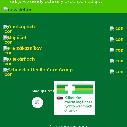
údajov.
Zásady ochrany osobných údajov
.
O nákupoch
Môj účet
Pre zákazníkov
O lekárňach
Schneider Health Care Group
Sledujte nás
Stiahnite si aplikáciu