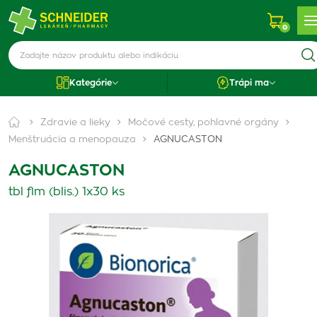
0
Kategórie
Trápi ma
Zdravie a lieky
Močové cesty, pohlavné orgány
Menštruácia a menopauza
AGNUCASTON
AGNUCASTON
tbl flm (blis.) 1x30 ks