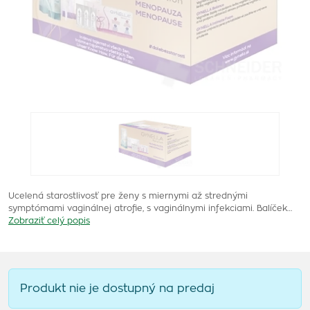
Ucelená starostlivosť pre ženy s miernymi až strednými
symptómami vaginálnej atrofie, s vaginálnymi infekciami. Balíček…
Zobraziť celý popis
Produkt nie je dostupný na predaj