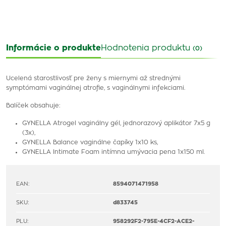
Informácie o produkte
Hodnotenia produktu
(0)
Ucelená starostlivosť pre ženy s miernymi až strednými
symptómami vaginálnej atrofie, s vaginálnymi infekciami.
Balíček obsahuje:
GYNELLA Atrogel vaginálny gél, jednorazový aplikátor 7x5 g
(3x),
GYNELLA Balance vaginálne čapíky 1x10 ks,
GYNELLA Intimate Foam intímna umývacia pena 1x150 ml.
EAN:
8594071471958
SKU:
d833745
PLU:
958292F2-795E-4CF2-ACE2-