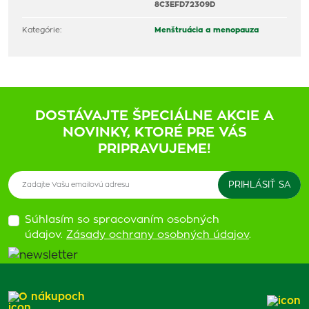
8C3EFD72309D
Kategórie:
Menštruácia a menopauza
DOSTÁVAJTE ŠPECIÁLNE AKCIE A
NOVINKY, KTORÉ PRE VÁS
PRIPRAVUJEME!
Súhlasím so spracovaním osobných
údajov.
Zásady ochrany osobných údajov
.
O nákupoch