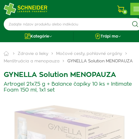
0
Kategórie
Trápi ma
Zdravie a lieky
Močové cesty, pohlavné orgány
Menštruácia a menopauza
GYNELLA Solution MENOPAUZA
GYNELLA Solution MENOPAUZA
Artrogel 21x7,5 g + Balance čapíky 10 ks + Intimate
Foam 150 ml, 1x1 set