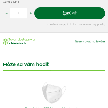
Cena s DPH
–
+
KÚPIŤ
Uvedené ceny platia iba pre internetový predaj
Tovar dostupný aj
Rezervovať na lekárni
v lekárňach
Môže sa vám hodiť