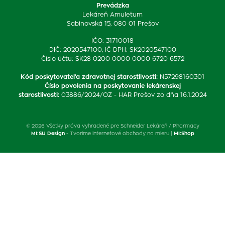
Prevádzka
Lekáreň Amuletum
Sabinovská 15, 080 01 Prešov
IČO: 31710018
DIČ: 2020547100, IČ DPH: SK2020547100
Číslo účtu: SK28 0200 0000 0000 6720 6572
Kód poskytovateľa zdravotnej starostlivosti
:
N57298160301
Číslo povolenia na poskytovanie lekárenskej
starostlivosti
:
03886/2024/OZ - HAR Prešov zo dňa 16.1.2024
© 2026 Všetky práva vyhradené pre Schneider Lekáreň / Pharmacy
MI:SU Design
- Tvoríme internetové obchody na mieru |
MI:Shop