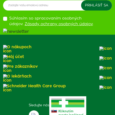
Súhlasím so spracovaním osobných
údajov.
Zásady ochrany osobných údajov
.
O nákupoch
Môj účet
Pre zákazníkov
O lekárňach
Schneider Health Care Group
Sledujte nás