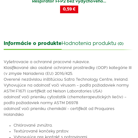
Respirátor FFP2 bez výdychového…
0,59 €
Informácie o produkte
Hodnotenia produktu
(0)
Vyšetrovacie a ochranné pracovné rukavice.
Klasifikované ako osobné ochranné prostriedky (OOP) kategórie III
(v zmysle Nariadenia (EU) 2016/425.
Overené nezávislou inštitúciou Satra Technology Centre, Ireland.
Vyhovujúce na odolnosť voči vírusom – podľa požiadaviek normy
ASTM F1671 (certifikát od Nelson Laboratories USA)
odolnosť voči prieniku cytostatík (chemoterapeutických liečiv) –
podľa požiadaviek normy ASTM D6978
odolnosť voči prieniku chemikálií - certifikát od Proquares
Holandsko
Chlórované zvnútra.
Textúrované končeky prstov.
Vyhovujúce pre kontakt s potravinami.