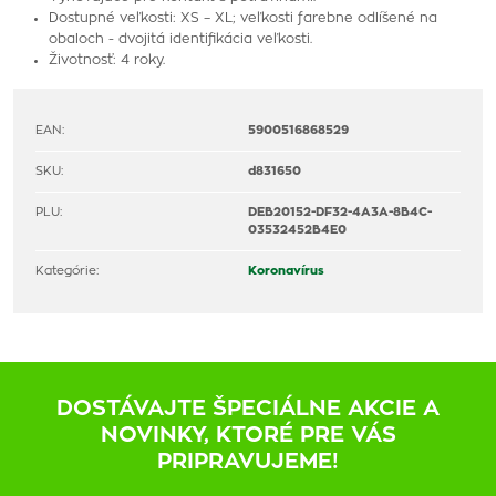
Dostupné veľkosti: XS – XL; veľkosti farebne odlíšené na
obaloch - dvojitá identifikácia veľkosti.
Životnosť: 4 roky.
EAN:
5900516868529
SKU:
d831650
PLU:
DEB20152-DF32-4A3A-8B4C-
03532452B4E0
Kategórie:
Koronavírus
DOSTÁVAJTE ŠPECIÁLNE AKCIE A
NOVINKY, KTORÉ PRE VÁS
PRIPRAVUJEME!