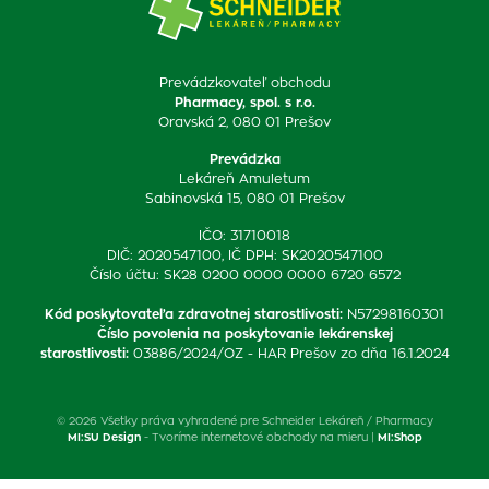
Prevádzkovateľ obchodu
Pharmacy, spol. s r.o.
Oravská 2, 080 01 Prešov
Prevádzka
Lekáreň Amuletum
Sabinovská 15, 080 01 Prešov
IČO: 31710018
DIČ: 2020547100, IČ DPH: SK2020547100
Číslo účtu: SK28 0200 0000 0000 6720 6572
Kód poskytovateľa zdravotnej starostlivosti
:
N57298160301
Číslo povolenia na poskytovanie lekárenskej
starostlivosti
:
03886/2024/OZ - HAR Prešov zo dňa 16.1.2024
© 2026 Všetky práva vyhradené pre Schneider Lekáreň / Pharmacy
MI:SU Design
- Tvoríme internetové obchody na mieru |
MI:Shop