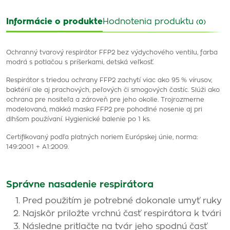
Informácie o produkte
Hodnotenia produktu
(0)
Ochranný tvarový respirátor FFP2 bez výdychového ventilu, farba
modrá s potlačou s príšerkami, detská veľkosť.
Respirátor s triedou ochrany FFP2 zachytí viac ako 95 % vírusov,
baktérií ale aj prachových, peľových či smogových častíc. Slúži ako
ochrana pre nositeľa a zároveň pre jeho okolie. Trojrozmerne
modelovaná, mäkká maska FFP2 pre pohodlné nosenie aj pri
dlhšom používaní. Hygienické balenie po 1 ks.
Certifikovaný podľa platných noriem Európskej únie, norma:
149:2001 + A1:2009.
Správne nasadenie respirátora
Pred použitím je potrebné dokonale umyť ruky
Najskôr priložte vrchnú časť respirátora k tvári
Následne pritlačte na tvár jeho spodnú časť