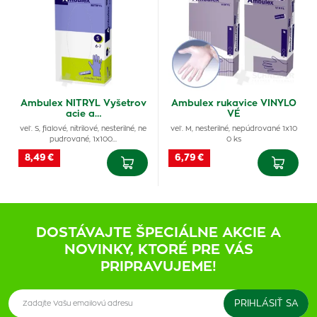
Ambulex NITRYL Vyšetrov
Ambulex rukavice VINYLO
acie a…
VÉ
veľ. S, fialové, nitrilové, nesterilné, ne
veľ. M, nesterilné, nepúdrované 1x10
pudrované, 1x100…
0 ks
8,49 €
6,79 €
DOSTÁVAJTE ŠPECIÁLNE AKCIE A
NOVINKY, KTORÉ PRE VÁS
PRIPRAVUJEME!