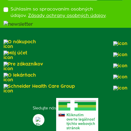
Súhlasím so spracovaním osobných
údajov.
Zásady ochrany osobných údajov
.
O nákupoch
Môj účet
Pre zákazníkov
O lekárňach
Schneider Health Care Group
Sledujte nás