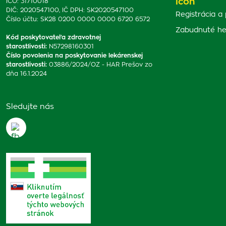
IČO: 31710018
DIČ: 2020547100, IČ DPH: SK2020547100
Registrácia a 
Číslo účtu: SK28 0200 0000 0000 6720 6572
Zabudnuté he
Kód poskytovateľa zdravotnej
starostlivosti
:
N57298160301
Číslo povolenia na poskytovanie lekárenskej
starostlivosti
:
03886/2024/OZ - HAR Prešov zo
dňa 16.1.2024
Sledujte nás