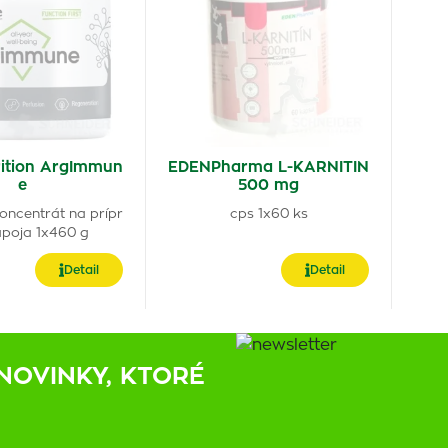
rition ArgImmun
EDENPharma L-KARNITIN
e
500 mg
oncentrát na prípr
cps 1x60 ks
ápoja 1x460 g
Detail
Detail
NOVINKY, KTORÉ