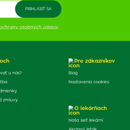
ochrany osobných údajov
.
och
Pre zákazníkov
vať u nás?
Blog
atba
Nastavenia cookies
dmienky
d zmluvy
O lekárňach
Naša sieť lekární
Akciový leták