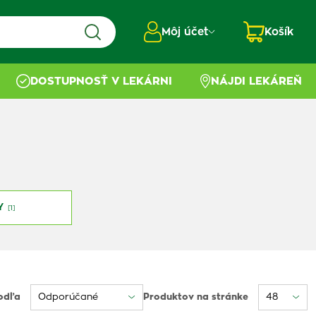
Môj účet
Košík
DOSTUPNOSŤ V LEKÁRNI
NÁJDI LEKÁREŇ
Y
[1]
odľa
Produktov na stránke