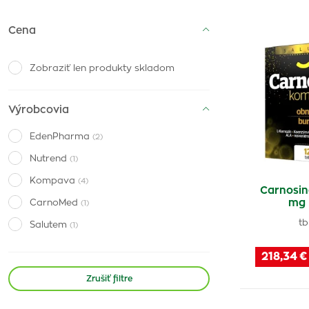
Cena
Zobraziť len produkty skladom
Výrobcovia
EdenPharma
(2)
Nutrend
(1)
Kompava
(4)
Carnosi
mg
CarnoMed
(1)
tb
Salutem
(1)
218,34 €
Zrušiť filtre