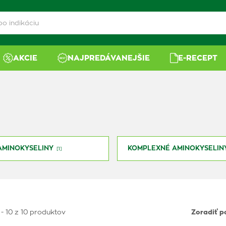
AKCIE
NAJPREDÁVANEJŠIE
E-RECEPT
AMINOKYSELINY
KOMPLEXNÉ AMINOKYSELIN
[1]
 - 10 z 10 produktov
Zoradiť p