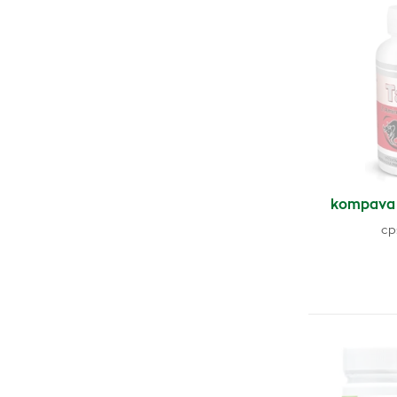
kompava 
cp