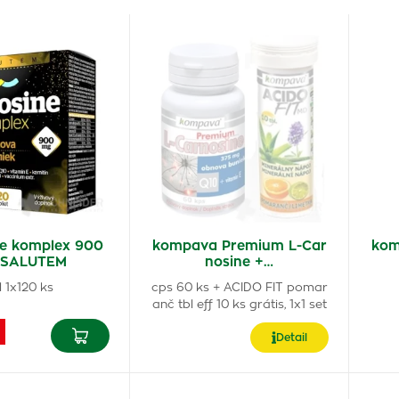
ne komplex 900
kompava Premium L-Car
kom
 SALUTEM
nosine +…
l 1x120 ks
cps 60 ks + ACIDO FIT pomar
anč tbl eff 10 ks grátis, 1x1 set
Detail