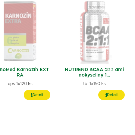
noMed Karnozín EXT
NUTREND BCAA 2:1:1 ami
RA
nokyseliny 1…
cps 1x120 ks
tbl 1x150 ks
Detail
Detail