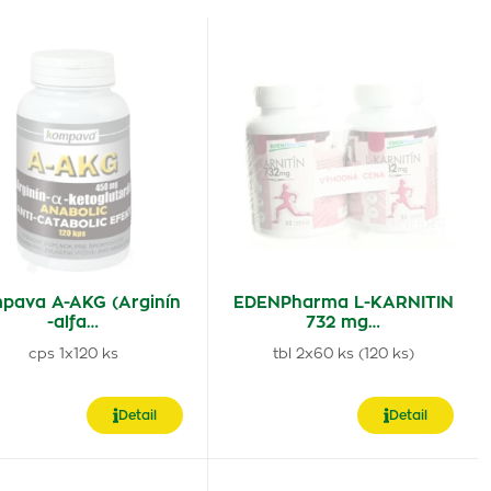
pava A-AKG (Arginín
EDENPharma L-KARNITIN
-alfa…
732 mg…
cps 1x120 ks
tbl 2x60 ks (120 ks)
Detail
Detail