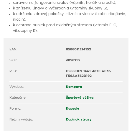
správnemu fungovaniu svalov (vápnik , horčík a draslík),
k zníženiu únavy a vyčerpania (vitamíny skupiny B),
k udržaniu zdravej pokožky , slizníc a vlasov (biotín, riboflavín,
niacín),
k ochrane buniek pred oxidačným stresom (vitamín E, C,
vit.skupiny B).
EAN:
8586011214152
SKU:
d856213
PLU:
C565E1E2-1FA1-487E-AE3B-
F56AA362D192
Výrobca:
Kompava
Kategórie:
Športová výživa
Forma:
Kapsule
Režim výdaja:
Doplnok stravy