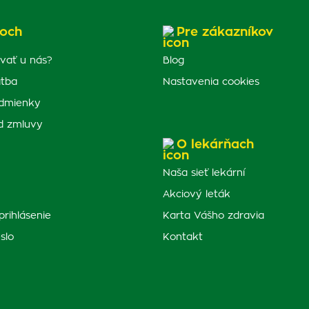
och
Pre zákazníkov
vať u nás?
Blog
atba
Nastavenia cookies
dmienky
d zmluvy
O lekárňach
Naša sieť lekární
Akciový leták
prihlásenie
Karta Vášho zdravia
slo
Kontakt