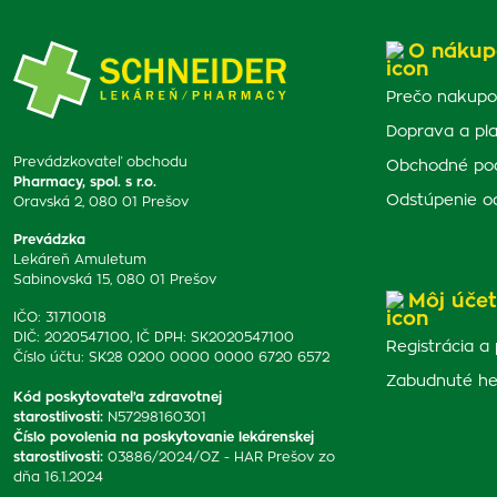
O nákup
Prečo nakupo
Doprava a pl
Prevádzkovateľ obchodu
Obchodné po
Pharmacy, spol. s r.o.
Odstúpenie o
Oravská 2, 080 01 Prešov
Prevádzka
Lekáreň Amuletum
Sabinovská 15, 080 01 Prešov
Môj účet
IČO: 31710018
DIČ: 2020547100, IČ DPH: SK2020547100
Registrácia a 
Číslo účtu: SK28 0200 0000 0000 6720 6572
Zabudnuté he
Kód poskytovateľa zdravotnej
starostlivosti
:
N57298160301
Číslo povolenia na poskytovanie lekárenskej
starostlivosti
:
03886/2024/OZ - HAR Prešov zo
dňa 16.1.2024