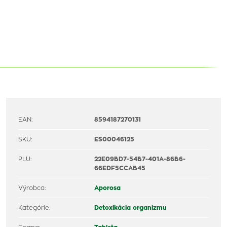
EAN:
8594187270131
SKU:
ES00046125
PLU:
22E09BD7-54B7-401A-86B6-
66EDF5CCAB45
Výrobca:
Aporosa
Kategórie:
Detoxikácia organizmu