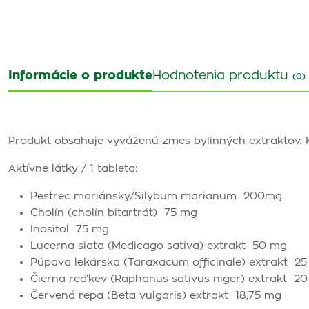
Informácie o produkte
Hodnotenia produktu
(0)
Produkt obsahuje vyváženú zmes bylinných extraktov. K
Aktívne látky / 1 tableta:
Pestrec mariánsky/Silybum marianum 200mg
Cholín (cholín bitartrát) 75 mg
Inositol 75 mg
Lucerna siata (Medicago sativa) extrakt 50 mg
Púpava lekárska (Taraxacum officinale) extrakt 2
Čierna reďkev (Raphanus sativus niger) extrakt 2
Červená repa (Beta vulgaris) extrakt 18,75 mg