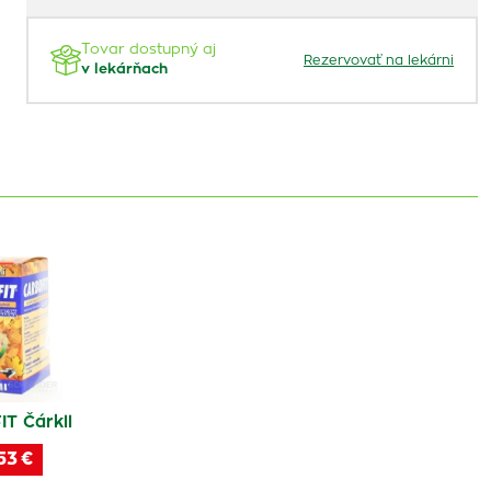
Tovar dostupný aj
Rezervovať na lekárni
v lekárňach
T Čárkll
53 €