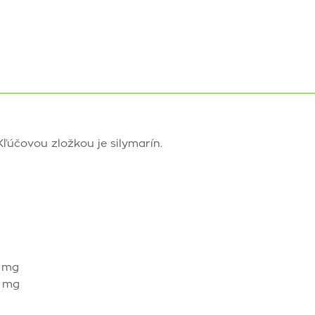
ľúčovou zložkou je silymarín.
5 mg
0 mg