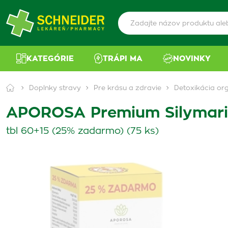
KATEGÓRIE
TRÁPI MA
NOVINKY
Doplnky stravy
Pre krásu a zdravie
Detoxikácia or
APOROSA Premium Silymari
tbl 60+15 (25% zadarmo) (75 ks)