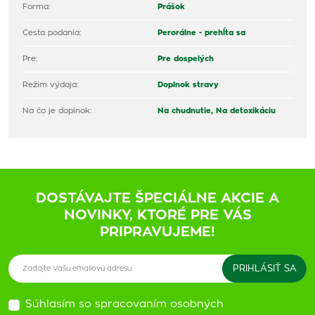
Forma:
Prášok
Cesta podania:
Perorálne - prehĺta sa
Pre:
Pre dospelých
Režim výdaja:
Doplnok stravy
Na čo je doplnok:
Na chudnutie,
Na detoxikáciu
DOSTÁVAJTE ŠPECIÁLNE AKCIE A
NOVINKY, KTORÉ PRE VÁS
PRIPRAVUJEME!
Súhlasím so spracovaním osobných