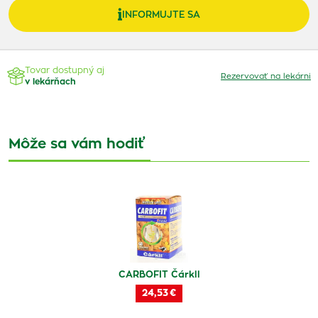
INFORMUJTE SA
Tovar dostupný aj
Rezervovať na lekárni
v lekárňach
Môže sa vám hodiť
CARBOFIT Čárkll
24,53 €