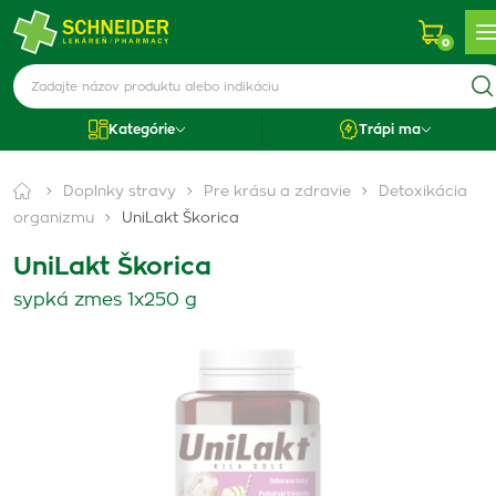
0
Kategórie
Trápi ma
Doplnky stravy
Pre krásu a zdravie
Detoxikácia
organizmu
UniLakt Škorica
UniLakt Škorica
sypká zmes 1x250 g