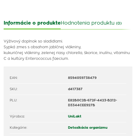
Informácie o produkte
Hodnotenia produktu
(0)
Výživový doplnok so sladidlami.
Sypká zmes s obsahom jablčnej vlákniny,
kukuričnej vlákniny, zelenej riasy chlorella, škorice, inulínu, vitamínu
C a kultúry Enterococcus faecium.
EAN:
8594059738479
SKU:
d417387
PLU:
E82B0C2B-672F-4423-B212-
D3344CEE927B
Výrobca:
UniLakt
Kategórie:
Detoxikácia organizmu