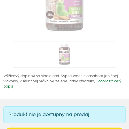
Výživový doplnok so sladidlami. Sypká zmes s obsahom jablčnej
vlákniny, kukuričnej vlákniny, zelenej riasy chlorella,…
Zobraziť celý
popis
Produkt nie je dostupný na predaj