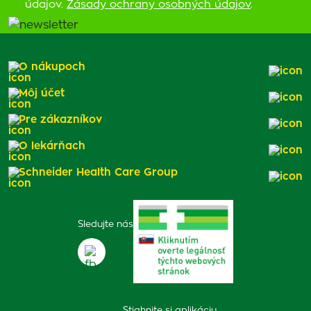
údajov.
Zásady ochrany osobných údajov
.
O nákupoch
Môj účet
Pre zákazníkov
O lekárňach
Schneider Health Care Group
Sledujte nás
Stiahnite si aplikáciu